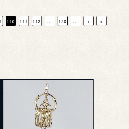
9
110
111
112
...
120
...
>
»