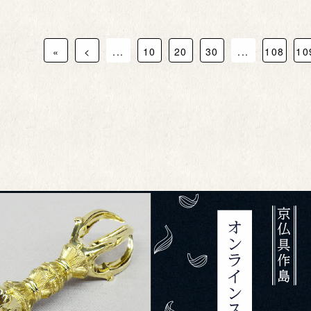
«
<
...
10
20
30
...
108
10