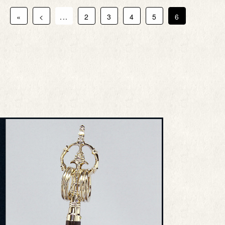
«
<
...
2
3
4
5
6