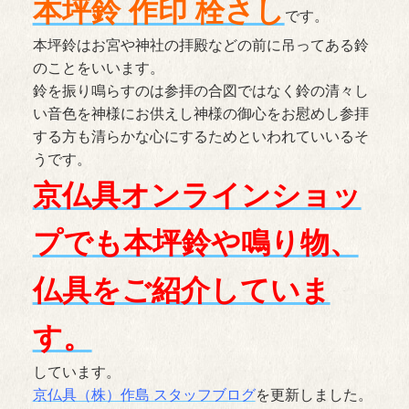
本坪鈴 作印 栓さし
です。
本坪鈴はお宮や神社の拝殿などの前に吊ってある鈴
のことをいいます。
鈴を振り鳴らすのは参拝の合図ではなく鈴の清々し
い音色を神様にお供えし神様の御心をお慰めし参拝
する方も清らかな心にするためといわれていいるそ
うです。
京仏具オンラインショッ
プでも本坪鈴や鳴り物、
仏具をご紹介していま
す。
しています。
京仏具（株）作島 スタッフブログ
を更新しました。