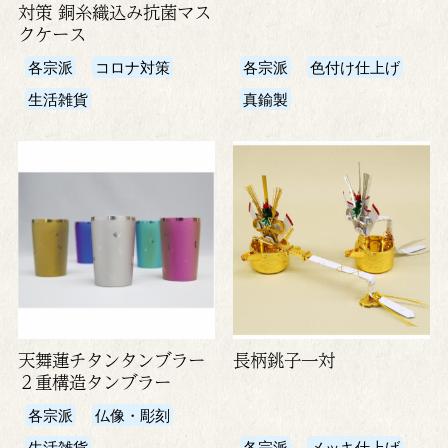
対策 銅糸織込み抗菌マス
クケース
各宗派
コロナ対策
各宗派
色付け仕上げ
生活雑貨
真鍮製
天舞蓮チタンタンブラー
長柄銚子一対
２重構造タンブラー
各宗派
仏像・彫刻
生活雑貨
各宗派
メッキ仕上げ