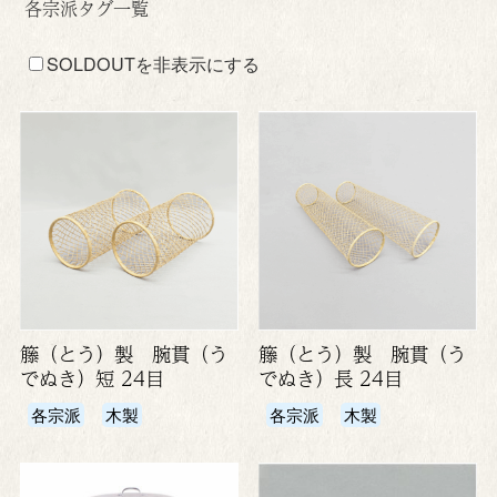
各宗派タグ一覧
SOLDOUTを非表示にする
籐（とう）製 腕貫（う
籐（とう）製 腕貫（う
でぬき）短 24目
でぬき）長 24目
各宗派
木製
各宗派
木製