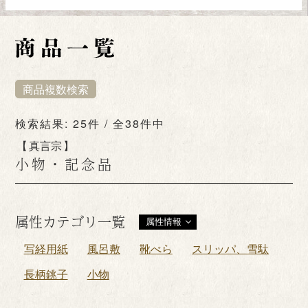
商品複数検索
検索結果: 25件 / 全38件中
真言宗
小物・記念品
属性カテゴリ一覧
属性情報
写経用紙
風呂敷
靴べら
スリッパ、雪駄
長柄銚子
小物