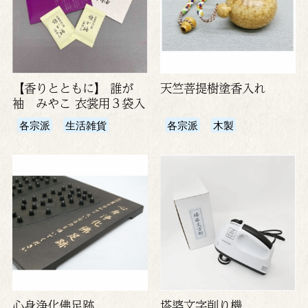
【香りとともに】 誰が
天竺菩提樹塗香入れ
袖 みやこ 衣裳用３袋入
各宗派
生活雑貨
各宗派
木製
心身浄化佛足跡
塔婆文字削り機