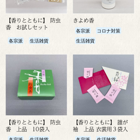
【香りとともに】 防虫
きよめ香
香 お試しセット
各宗派
コロナ対策
各宗派
生活雑貨
生活雑貨
【香りとともに】 防虫
【香りとともに】 誰が
香 上品 10袋入
袖 上品 衣裳用３袋入
各宗派
生活雑貨
各宗派
生活雑貨