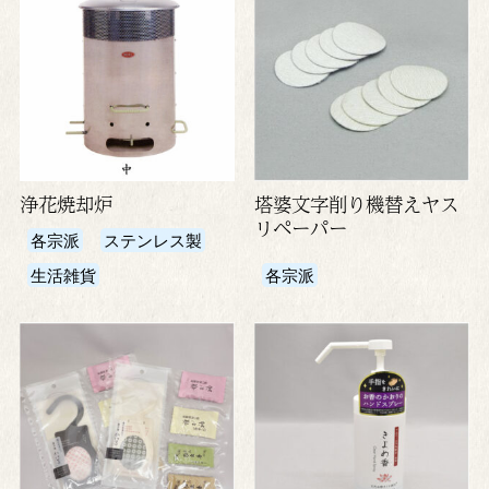
浄花焼却炉
塔婆文字削り機替えヤス
リペーパー
各宗派
ステンレス製
生活雑貨
各宗派