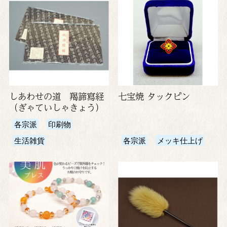
しあわせの道 羯諦寫経
七宝焼 タックピン
（ぎゃていしゃきょう）
各宗派
印刷物
生活雑貨
各宗派
メッキ仕上げ