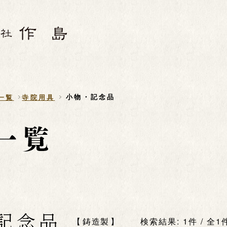
小物・記念品
一覧
寺院用具
記念品
鋳造製
検索結果: 1件 / 全1