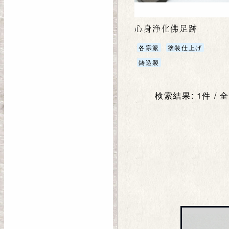
心身浄化佛足跡
各宗派
塗装仕上げ
鋳造製
検索結果: 1件 / 