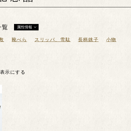
一覧
属性情報
敷
靴べら
スリッパ、雪駄
長柄銚子
小物
非表示にする