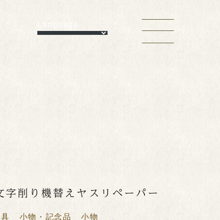
Language
文字削り機替えヤスリペーパー
用具
小物・記念品
小物