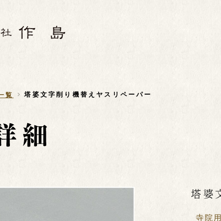
塔婆文字削り機替えヤスリペーパー
一覧
塔婆
寺院