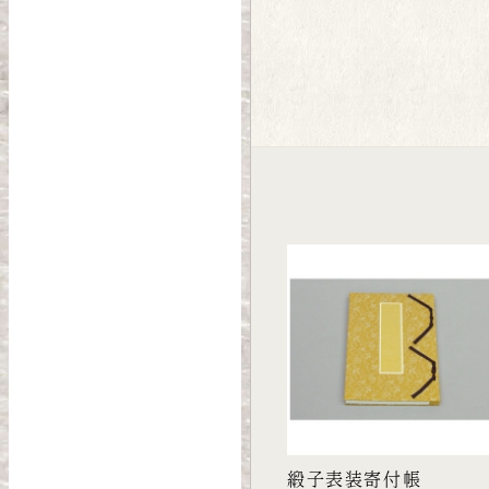
緞子表装寄付帳