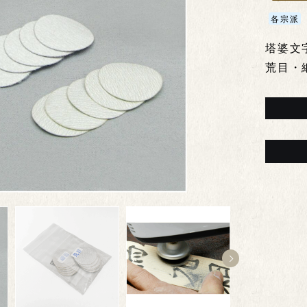
各宗派
塔婆文
荒目・