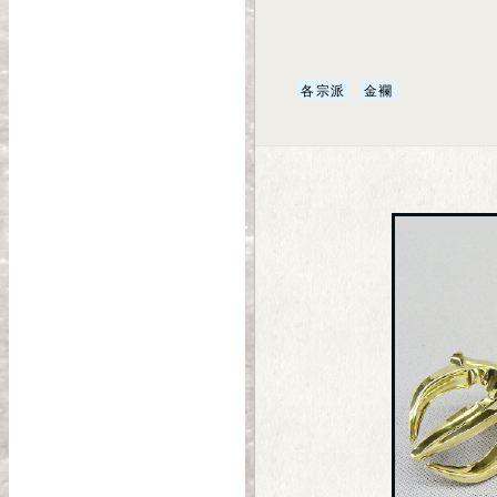
各宗派
金襴