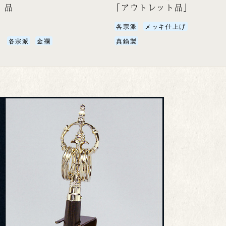
品
「アウトレット品」
各宗派
メッキ仕上げ
各宗派
金襴
真鍮製