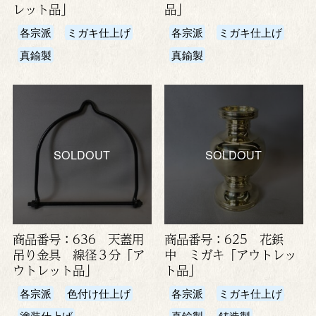
レット品」
品」
各宗派
ミガキ仕上げ
各宗派
ミガキ仕上げ
真鍮製
真鍮製
SOLDOUT
SOLDOUT
商品番号：636 天蓋用
商品番号：625 花鋲
吊り金具 線径３分「ア
中 ミガキ「アウトレッ
ウトレット品」
ト品」
各宗派
色付け仕上げ
各宗派
ミガキ仕上げ
塗装仕上げ
真鍮製
鋳造製