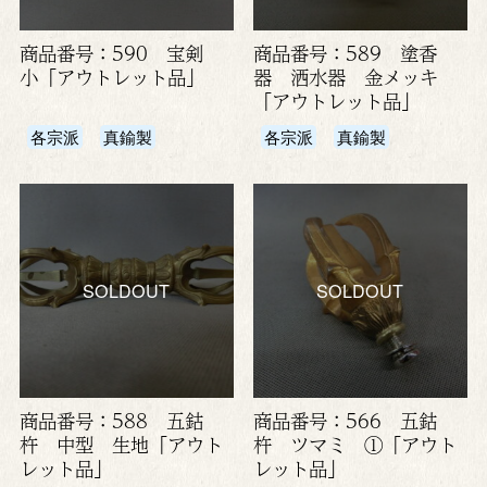
商品番号：590 宝剣
商品番号：589 塗香
小「アウトレット品」
器 洒水器 金メッキ
「アウトレット品」
各宗派
真鍮製
各宗派
真鍮製
SOLDOUT
SOLDOUT
商品番号：588 五鈷
商品番号：566 五鈷
杵 中型 生地「アウト
杵 ツマミ ①「アウト
レット品」
レット品」