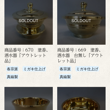
SOLDOUT
SOLDOUT
商品番号：670 塗香、
商品番号：669 塗香、
洒水器「アウトレット
洒水器 台無し「アウト
品」
レット品」
各宗派
ミガキ仕上げ
各宗派
ミガキ仕上げ
真鍮製
真鍮製