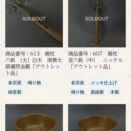
SOLDOUT
SOLDOUT
商品番号：613 錫杖
商品番号：607 錫杖
六釻 (大）白木 南無大
並六釻（中） ニッケル
師遍照金剛「アウトレッ
「アウトレット品」
ト品」
各宗派
鳴り物
各宗派
メッキ仕上げ
鋳造製
鳴り物
真鍮製
木製