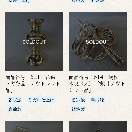
SOLDOUT
SOLDOUT
商品番号：621 花鋲
商品番号：614 錫杖
ミガキ品「アウトレット
本焼（大）12釻「アウト
品」
レット品」
各宗派
ミガキ仕上げ
各宗派
鳴り物
真鍮製
鋳造製