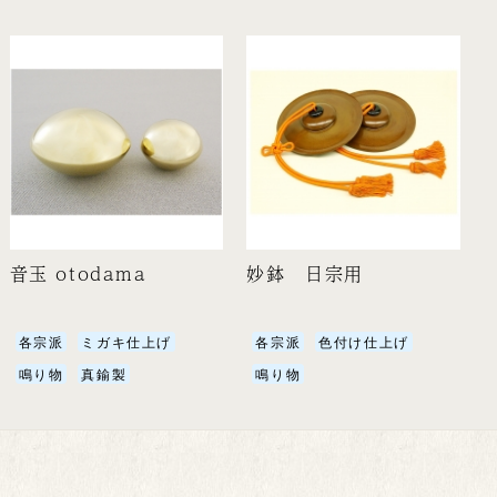
音玉 otodama
妙鉢 日宗用
各宗派
ミガキ仕上げ
各宗派
色付け仕上げ
鳴り物
真鍮製
鳴り物