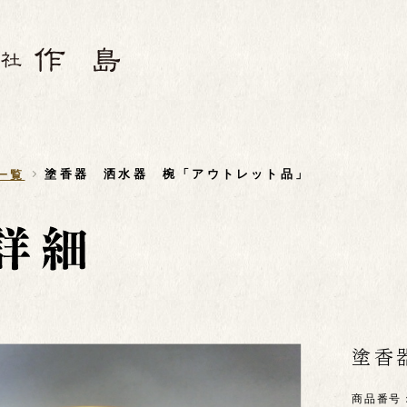
塗香器 洒水器 椀「アウトレット品」
一覧
塗香
商品番号