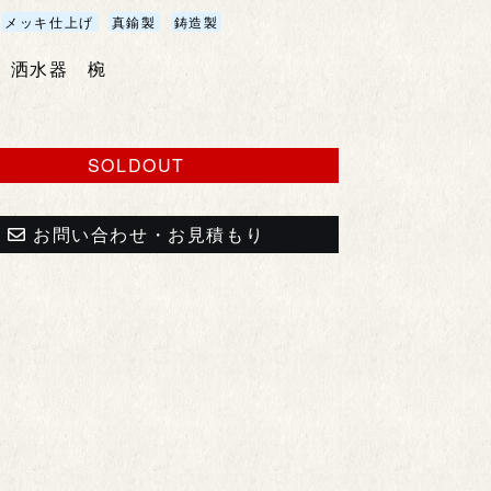
メッキ仕上げ
真鍮製
鋳造製
 洒水器 椀
SOLDOUT
お問い合わせ・お見積もり