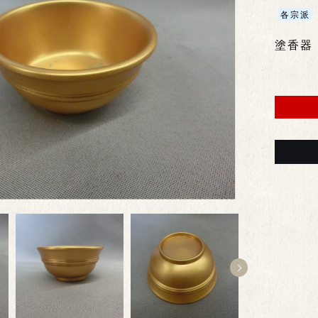
各宗派
塗香器