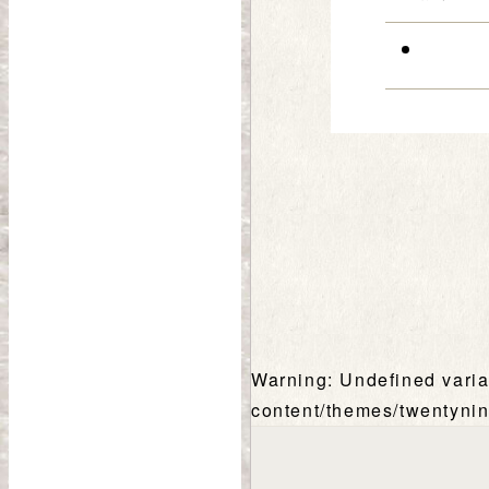
Warning
: Undefined vari
content/themes/twentynin