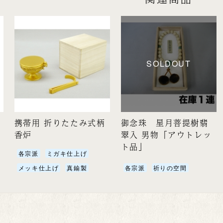
SOLDOUT
携帯用 折りたたみ式柄
御念珠 星月菩提樹翡
香炉
翠入 男物「アウトレッ
ト品」
各宗派
ミガキ仕上げ
メッキ仕上げ
真鍮製
各宗派
祈りの空間