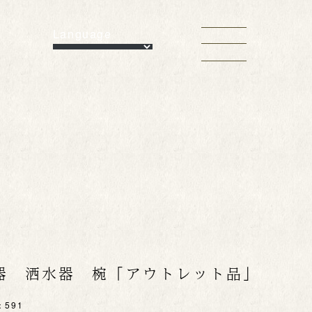
Language
器 洒水器 椀「アウトレット品」
：
591