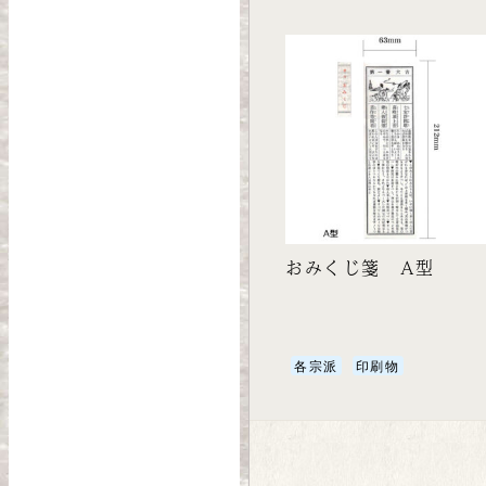
おみくじ箋 A型
各宗派
印刷物