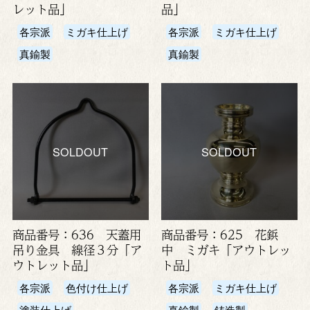
レット品」
品」
各宗派
ミガキ仕上げ
各宗派
ミガキ仕上げ
真鍮製
真鍮製
SOLDOUT
SOLDOUT
商品番号：636 天蓋用
商品番号：625 花鋲
吊り金具 線径３分「ア
中 ミガキ「アウトレッ
ウトレット品」
ト品」
各宗派
色付け仕上げ
各宗派
ミガキ仕上げ
塗装仕上げ
真鍮製
鋳造製