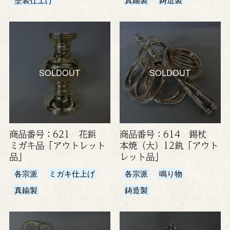
SOLDOUT
SOLDOUT
商品番号：621 花鋲
商品番号：614 錫杖
ミガキ品「アウトレット
本焼（大）12釻「アウト
品」
レット品」
各宗派
ミガキ仕上げ
各宗派
鳴り物
真鍮製
鋳造製