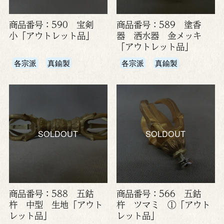
商品番号：590 宝剣
商品番号：589 塗香
小「アウトレット品」
器 洒水器 金メッキ
「アウトレット品」
各宗派
真鍮製
各宗派
真鍮製
SOLDOUT
SOLDOUT
商品番号：588 五鈷
商品番号：566 五鈷
杵 中型 生地「アウト
杵 ツマミ ①「アウト
レット品」
レット品」