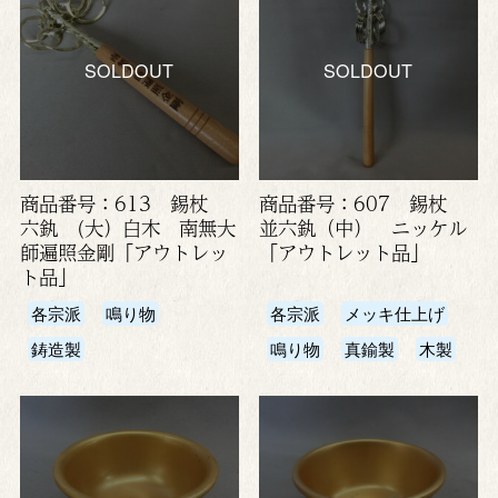
SOLDOUT
SOLDOUT
商品番号：613 錫杖
商品番号：607 錫杖
六釻 (大）白木 南無大
並六釻（中） ニッケル
師遍照金剛「アウトレッ
「アウトレット品」
ト品」
各宗派
鳴り物
各宗派
メッキ仕上げ
鋳造製
鳴り物
真鍮製
木製