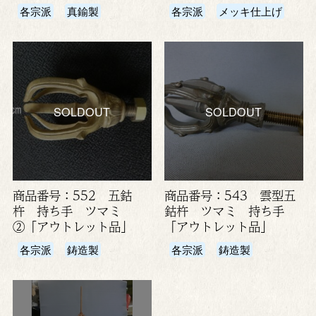
各宗派
真鍮製
各宗派
メッキ仕上げ
SOLDOUT
SOLDOUT
商品番号：552 五鈷
商品番号：543 雲型五
杵 持ち手 ツマミ
鈷杵 ツマミ 持ち手
②「アウトレット品」
「アウトレット品」
各宗派
鋳造製
各宗派
鋳造製