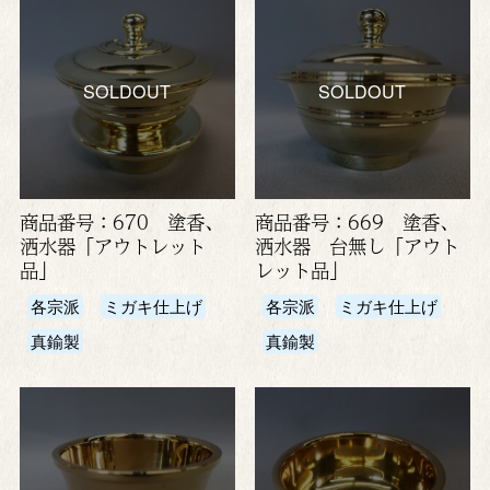
SOLDOUT
SOLDOUT
商品番号：670 塗香、
商品番号：669 塗香、
洒水器「アウトレット
洒水器 台無し「アウト
品」
レット品」
各宗派
ミガキ仕上げ
各宗派
ミガキ仕上げ
真鍮製
真鍮製