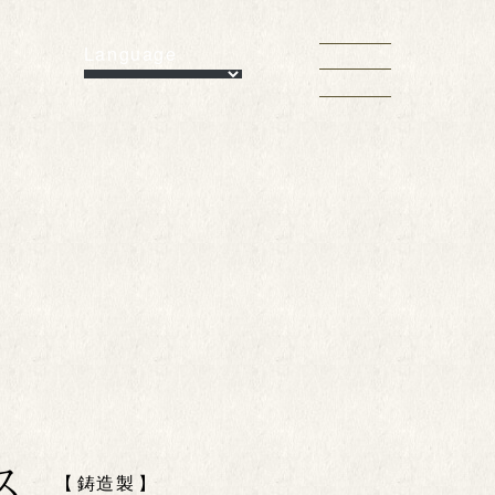
Language
ス
鋳造製