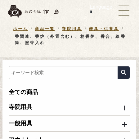
Language
ホーム
商品一覧
寺院用具
僧具・供養具
香関連、香炉（外置含む）、柄香炉、香合、線香
筒、塗香入れ
全ての商品
寺院用具
一般用具