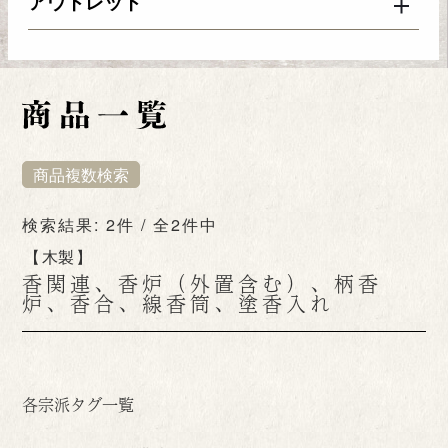
アウトレット
商品複数検索
検索結果: 2件 / 全2件中
木製
香関連、香炉（外置含む）、柄香
炉、香合、線香筒、塗香入れ
各宗派タグ一覧