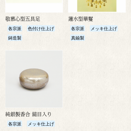
敬慕心型五具足
蓮水型華鬘
各宗派
色付け仕上げ
各宗派
メッキ仕上げ
鋳造製
真鍮製
純銀製香合 鎚目入り
各宗派
メッキ仕上げ