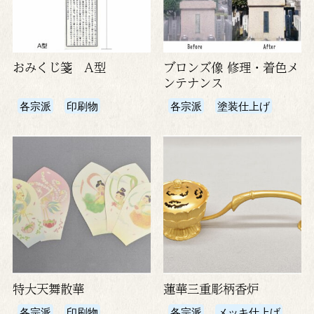
おみくじ箋 A型
ブロンズ像 修理・着色メ
ンテナンス
各宗派
印刷物
各宗派
塗装仕上げ
特大天舞散華
蓮華三重彫柄香炉
各宗派
印刷物
各宗派
メッキ仕上げ