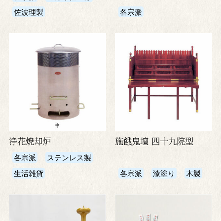
佐波理製
各宗派
浄花焼却炉
施餓鬼壇 四十九院型
各宗派
ステンレス製
生活雑貨
各宗派
漆塗り
木製