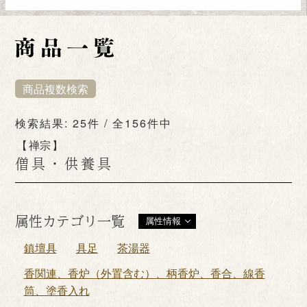
商品複数検索
検索結果: 25件 / 全156件中
禅宗
僧具・供養具
属性カテゴリ一覧
属性情報
鎮壇具
具足
茶湯器
香関連、香炉（外置含む）、柄香炉、香合、線香
筒、塗香入れ