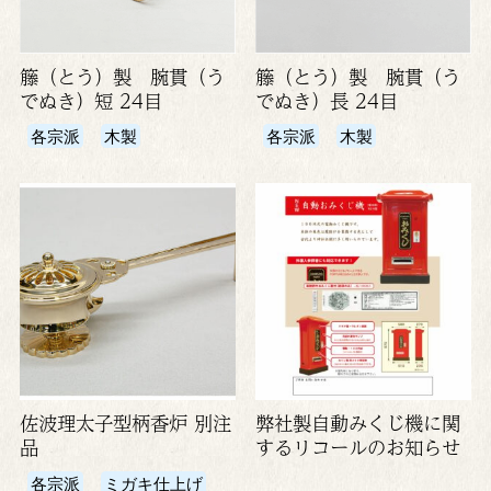
籐（とう）製 腕貫（う
籐（とう）製 腕貫（う
でぬき）短 24目
でぬき）長 24目
各宗派
木製
各宗派
木製
佐波理太子型柄香炉 別注
弊社製自動みくじ機に関
品
するリコールのお知らせ
各宗派
ミガキ仕上げ