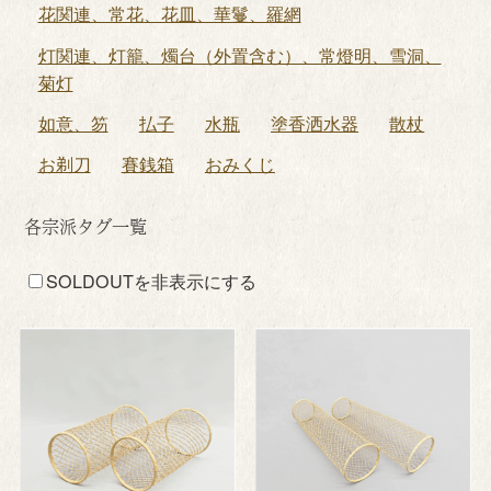
花関連、常花、花皿、華鬘、羅網
灯関連、灯籠、燭台（外置含む）、常燈明、雪洞、
菊灯
如意、笏
払子
水瓶
塗香洒水器
散杖
お剃刀
賽銭箱
おみくじ
各宗派タグ一覧
SOLDOUTを非表示にする