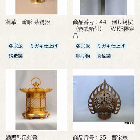
蓮華一重彫 茶湯器
商品番号：44 廻し錫杖
（賽銭箱付） WEB限定
品
各宗派
ミガキ仕上げ
各宗派
ミガキ仕上げ
鋳造製
鳴り物
真鍮製
満願型吊灯篭
商品番号：35 擬宝珠