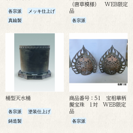
（唐草模様） WEB限定
品
各宗派
メッキ仕上げ
真鍮製
各宗派
桶型天水桶
商品番号：51 宝相華柄
擬宝珠 1対 WEB限定
品
各宗派
塗装仕上げ
鋳造製
各宗派