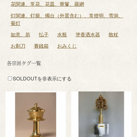
花関連、常花、花皿、華鬘、羅網
灯関連、灯籠、燭台（外置含む）、常燈明、雪洞、
菊灯
如意、笏
払子
水瓶
塗香洒水器
散杖
お剃刀
賽銭箱
おみくじ
各宗派タグ一覧
SOLDOUTを非表示にする