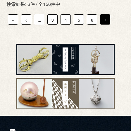
検索結果: 6件 / 全156件中
«
<
...
3
4
5
6
7