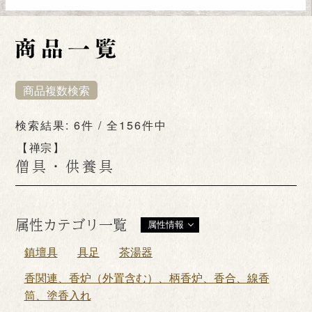
商品複数検索
検索結果: 6件 / 全156件中
禅宗
僧具・供養具
属性カテゴリ一覧
属性情報
鎮壇具
具足
茶湯器
香関連、香炉（外置含む）、柄香炉、香合、線香
筒、塗香入れ