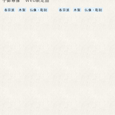
子御尊像 Web限定品
各宗派
木製
仏像・彫刻
各宗派
木製
仏像・彫刻