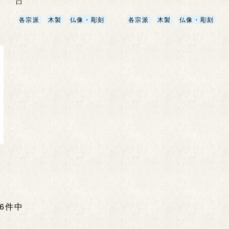
台
各宗派
木製
仏像・彫刻
各宗派
木製
仏像・彫刻
全6件中