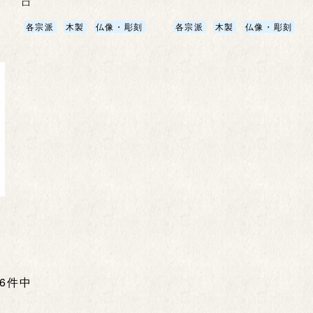
台
各宗派
木製
仏像・彫刻
各宗派
木製
仏像・彫刻
全6件中