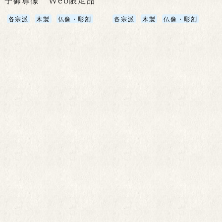
子御尊像 Web限定品
各宗派
木製
仏像・彫刻
各宗派
木製
仏像・彫刻