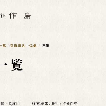
木製
一覧
寺院用具
仏像
仏像・彫刻
検索結果: 6件 / 全6件中