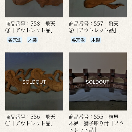
商品番号：558 飛天
商品番号：557 飛天
③「アウトレット品」
②「アウトレット品」
各宗派
木製
各宗派
木製
SOLDOUT
SOLDOUT
商品番号：556 飛天
商品番号：555 結界
①「アウトレット品」
木鼻 獅子彫り付「アウ
トレット品」