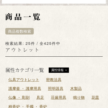
商品複数検索
検索結果: 25件 / 全425件中
アウトレット
属性カテゴリ一覧
属性情報
仏具アウトレット
密教法具
護摩釜 ・ 護摩用具
照明器具
木製品
仏像 ・ 彫刻
具足
荘厳用具
鳴り物
花皿
柄香炉 ・ 手燭 ・ 香炉