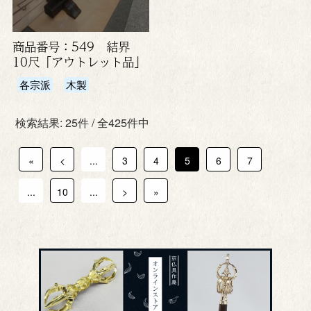
商品番号：549 結界
10尺「アウトレット品」
各宗派
木製
検索結果: 25件 / 全425件中
«
<
...
3
4
5
6
7
...
10
...
>
»