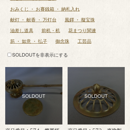
おみくじ ・ お賽銭箱 ・ 納札入れ
献灯 ・ 献香 ・ 万灯台
風鐸 ・ 擬宝珠
油差し道具
前机・机
花まつり関連
笏 ・ 如意 ・ 払子
御念珠
工芸品
SOLDOUTを非表示にする
SOLDOUT
SOLDOUT