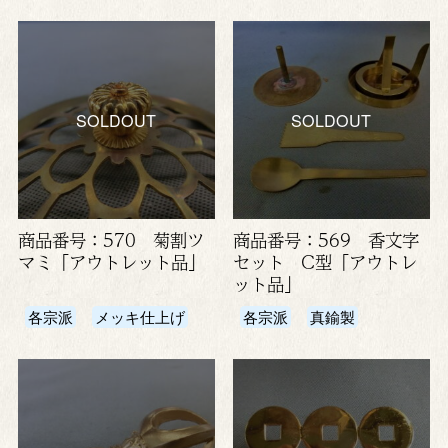
SOLDOUT
SOLDOUT
商品番号：570 菊割ツ
商品番号：569 香文字
マミ「アウトレット品」
セット C型「アウトレ
ット品」
各宗派
メッキ仕上げ
各宗派
真鍮製