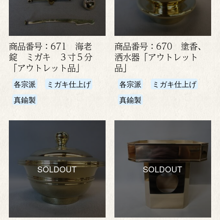
商品番号：671 海老
商品番号：670 塗香、
錠 ミガキ ３寸５分
洒水器「アウトレット
「アウトレット品」
品」
各宗派
ミガキ仕上げ
各宗派
ミガキ仕上げ
真鍮製
真鍮製
SOLDOUT
SOLDOUT