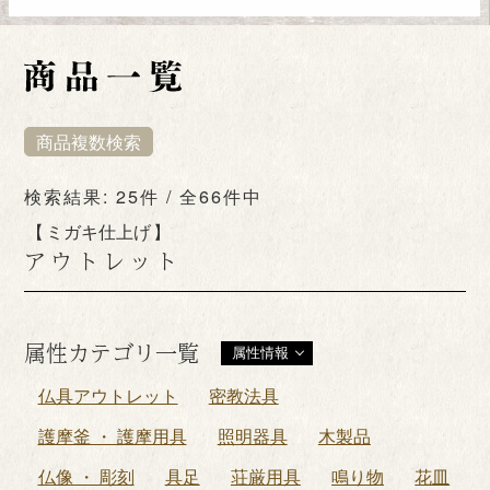
商品複数検索
検索結果: 25件 / 全66件中
ミガキ仕上げ
アウトレット
属性カテゴリ一覧
属性情報
仏具アウトレット
密教法具
護摩釜 ・ 護摩用具
照明器具
木製品
仏像 ・ 彫刻
具足
荘厳用具
鳴り物
花皿