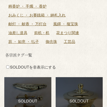
柄香炉 ・ 手燭 ・ 香炉
おみくじ ・ お賽銭箱 ・ 納札入れ
献灯 ・ 献香 ・ 万灯台
風鐸 ・ 擬宝珠
油差し道具
前机・机
花まつり関連
笏 ・ 如意 ・ 払子
御念珠
工芸品
各宗派タグ一覧
SOLDOUTを非表示にする
SOLDOUT
SOLDOUT