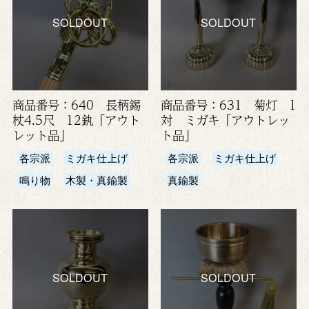
SOLDOUT
SOLDOUT
商品番号：640 長柄錫
商品番号：631 菊灯 1
杖4.5尺 12釻「アウト
対 ミガキ「アウトレッ
レット品」
ト品」
各宗派
ミガキ仕上げ
各宗派
ミガキ仕上げ
鳴り物
木製・真鍮製
真鍮製
SOLDOUT
SOLDOUT