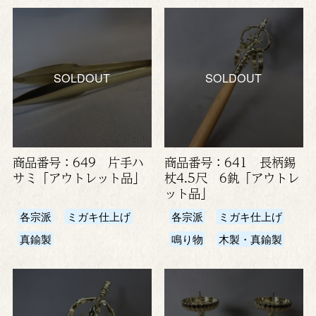
SOLDOUT
SOLDOUT
商品番号：649 片手ハ
商品番号：641 長柄錫
サミ「アウトレット品」
杖4.5尺 6釻「アウトレ
ット品」
各宗派
ミガキ仕上げ
各宗派
ミガキ仕上げ
真鍮製
鳴り物
木製・真鍮製