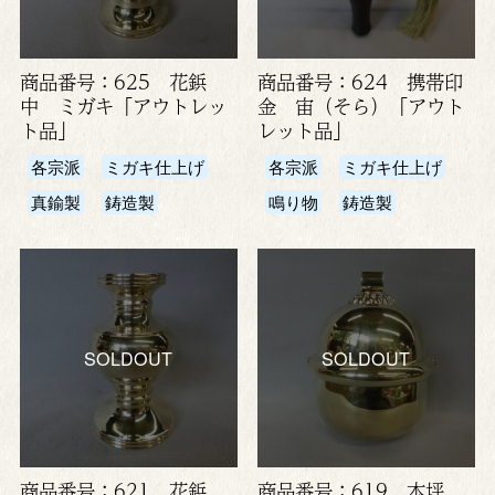
商品番号：625 花鋲
商品番号：624 携帯印
中 ミガキ「アウトレッ
金 宙（そら）「アウト
ト品」
レット品」
各宗派
ミガキ仕上げ
各宗派
ミガキ仕上げ
真鍮製
鋳造製
鳴り物
鋳造製
SOLDOUT
SOLDOUT
商品番号：621 花鋲
商品番号：619 本坪