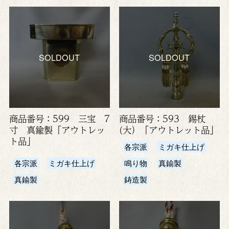
SOLDOUT
SOLDOUT
商品番号：599 三宝 7
商品番号：593 錫杖
寸 真鍮製「アウトレッ
(大）「アウトレット品」
ト品」
各宗派
ミガキ仕上げ
各宗派
ミガキ仕上げ
鳴り物
真鍮製
真鍮製
鋳造製