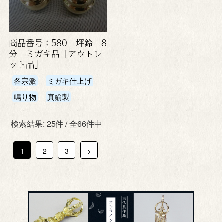
商品番号：580 坪鈴 8
分 ミガキ品「アウトレ
ット品」
各宗派
ミガキ仕上げ
鳴り物
真鍮製
検索結果: 25件 / 全66件中
1
2
3
>