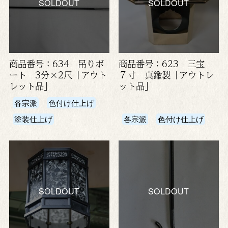
SOLDOUT
SOLDOUT
商品番号：634 吊りボ
商品番号：623 三宝
ート 3分×2尺「アウト
７寸 真鍮製「アウトレ
レット品」
ット品」
各宗派
色付け仕上げ
塗装仕上げ
各宗派
色付け仕上げ
SOLDOUT
SOLDOUT