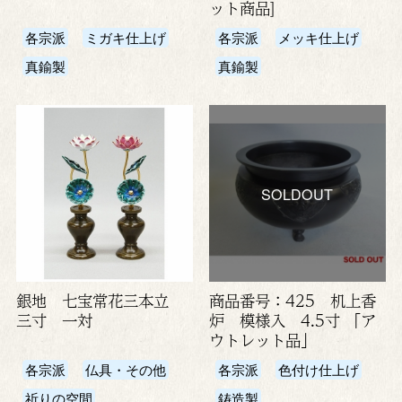
ット商品]
各宗派
ミガキ仕上げ
各宗派
メッキ仕上げ
真鍮製
真鍮製
SOLDOUT
銀地 七宝常花三本立
商品番号：425 机上香
三寸 一対
炉 模様入 4.5寸 「ア
ウトレット品」
各宗派
仏具・その他
各宗派
色付け仕上げ
祈りの空間
鋳造製