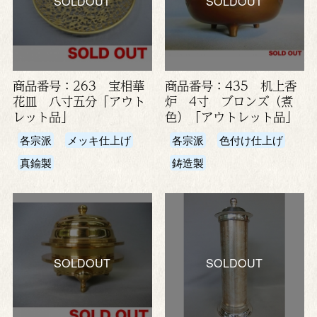
SOLDOUT
SOLDOUT
商品番号：263 宝相華
商品番号：435 机上香
花皿 八寸五分「アウト
炉 4寸 ブロンズ（煮
レット品」
色）「アウトレット品」
各宗派
メッキ仕上げ
各宗派
色付け仕上げ
真鍮製
鋳造製
SOLDOUT
SOLDOUT