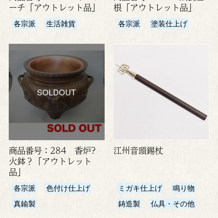
ーチ「アウトレット品」
根「アウトレット品」
各宗派
生活雑貨
各宗派
塗装仕上げ
SOLDOUT
商品番号：284 香炉?
江州音頭錫杖
火鉢？「アウトレット
品」
各宗派
色付け仕上げ
ミガキ仕上げ
鳴り物
真鍮製
鋳造製
仏具・その他