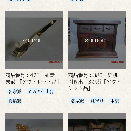
SOLDOUT
SOLDOUT
商品番号：423 如意
商品番号：380 経机
象嵌 「アウトレット品」
引き出 3か所「アウト
レット品」
各宗派
ミガキ仕上げ
真鍮製
各宗派
漆塗り
木製