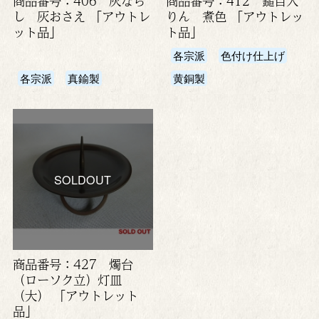
商品番号：406 灰なら
商品番号：412 鎚目入
し 灰おさえ 「アウトレ
りん 煮色 「アウトレッ
ット品」
ト品」
各宗派
色付け仕上げ
各宗派
真鍮製
黄銅製
SOLDOUT
商品番号：427 燭台
（ローソク立）灯皿
（大） 「アウトレット
品」