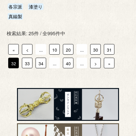
各宗派
漆塗り
真鍮製
検索結果: 25件 / 全995件中
«
<
...
10
20
...
30
31
32
33
34
...
40
...
>
»