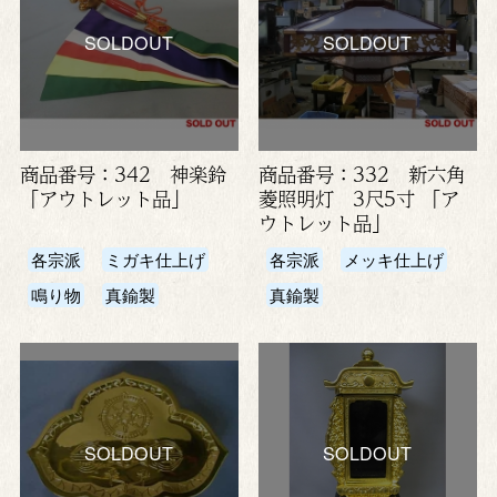
SOLDOUT
SOLDOUT
商品番号：342 神楽鈴
商品番号：332 新六角
「アウトレット品」
菱照明灯 3尺5寸 「ア
ウトレット品」
各宗派
ミガキ仕上げ
各宗派
メッキ仕上げ
鳴り物
真鍮製
真鍮製
SOLDOUT
SOLDOUT