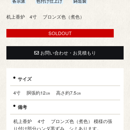
各宗派
色付け仕上げ
鋳造製
机上香炉 4寸 ブロンズ色（煮色）
SOLDOUT
お問い合わせ・お見積もり
サイズ
4寸 胴張約12㎝ 高さ約7.5㎝
備考
机上香炉 4寸 ブロンズ色（煮色） 模様の張
り付け部分ハンダ黒ずみ、シミあります。