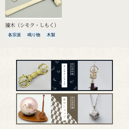
撞木（シモク・しもく）
各宗派
鳴り物
木製