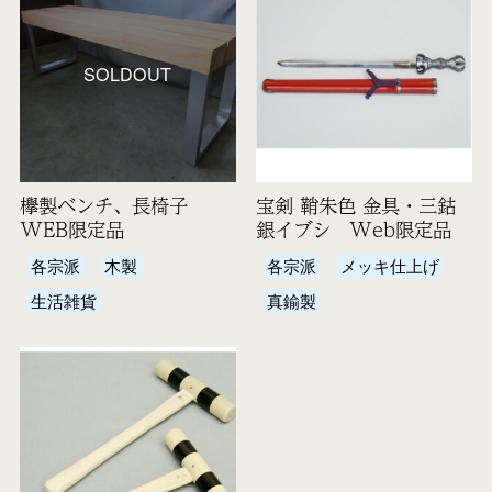
SOLDOUT
欅製ベンチ、長椅子
宝剣 鞘朱色 金具・三鈷
WEB限定品
銀イブシ Web限定品
各宗派
木製
各宗派
メッキ仕上げ
生活雑貨
真鍮製