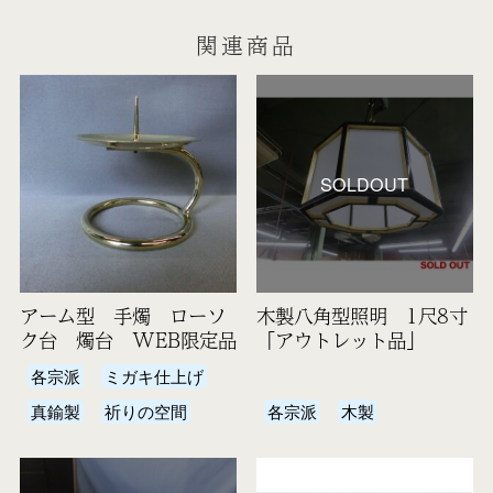
関連商品
SOLDOUT
アーム型 手燭 ローソ
木製八角型照明 1尺8寸
ク台 燭台 WEB限定品
「アウトレット品」
各宗派
ミガキ仕上げ
真鍮製
祈りの空間
各宗派
木製