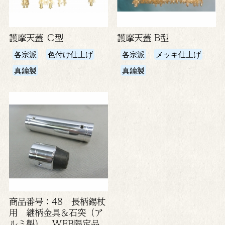
護摩天蓋 Ｃ型
護摩天蓋 B型
各宗派
色付け仕上げ
各宗派
メッキ仕上げ
真鍮製
真鍮製
商品番号：48 長柄錫杖
用 継柄金具＆石突（ア
ルミ製） WEB限定品