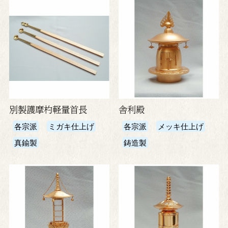
別製護摩杓軽量首長
舎利殿
各宗派
ミガキ仕上げ
各宗派
メッキ仕上げ
真鍮製
鋳造製