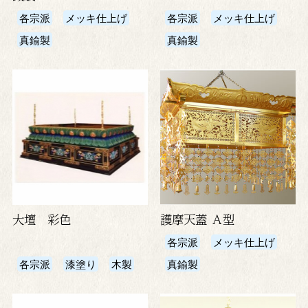
各宗派
メッキ仕上げ
各宗派
メッキ仕上げ
真鍮製
真鍮製
大壇 彩色
護摩天蓋 Ａ型
各宗派
メッキ仕上げ
各宗派
漆塗り
木製
真鍮製