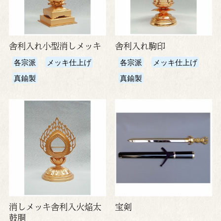
舎利入れ小型消しメッキ
舎利入れ駒印
各宗派
メッキ仕上げ
各宗派
メッキ仕上げ
真鍮製
真鍮製
消しメッキ舎利入火焔太
宝剣
鼓胴