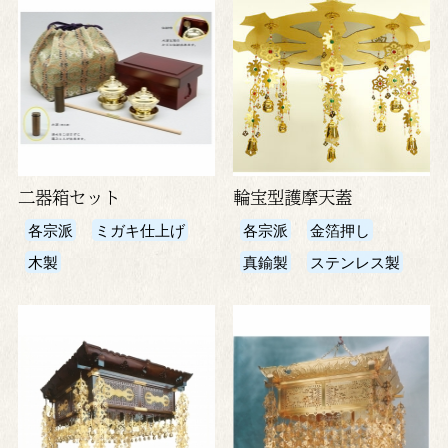
二器箱セット
輪宝型護摩天蓋
各宗派
ミガキ仕上げ
各宗派
金箔押し
木製
真鍮製
ステンレス製