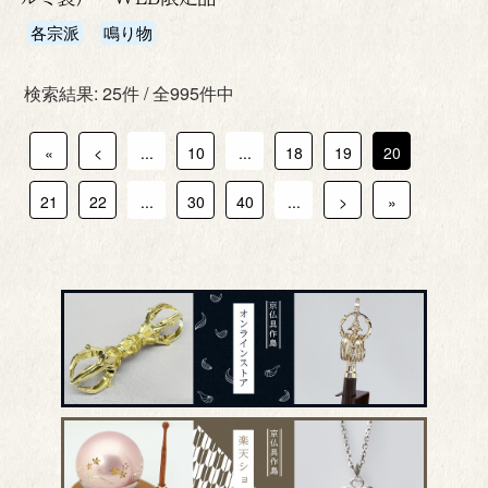
各宗派
鳴り物
検索結果: 25件 / 全995件中
«
<
...
10
...
18
19
20
21
22
...
30
40
...
>
»