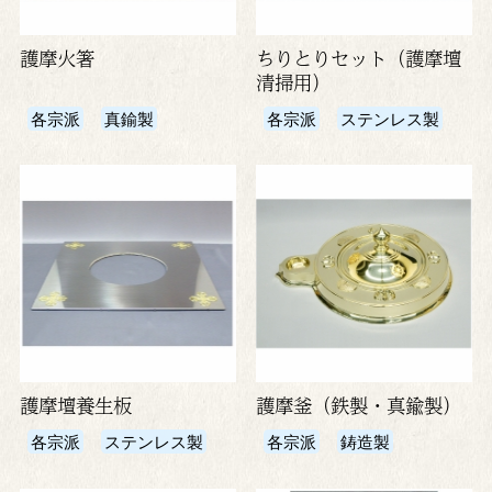
護摩火箸
ちりとりセット（護摩壇
清掃用）
各宗派
真鍮製
各宗派
ステンレス製
護摩壇養生板
護摩釜（鉄製・真鍮製）
各宗派
ステンレス製
各宗派
鋳造製