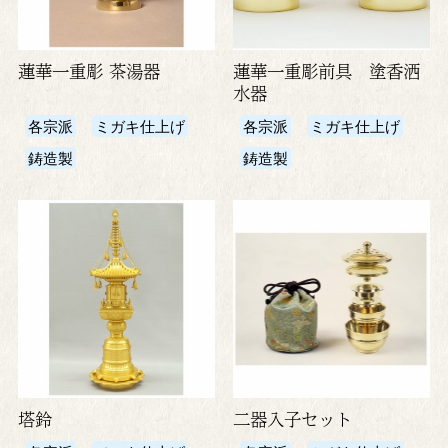
蓮華一重彫 茶湯器
蓮華一重彫前具 塗香洒
水器
各宗派
ミガキ仕上げ
各宗派
ミガキ仕上げ
鋳造製
鋳造製
塔鈴
二器入子セット