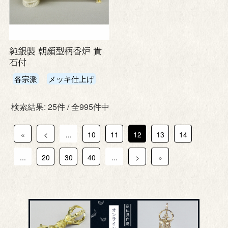
純銀製 朝顔型柄香炉 貴
石付
各宗派
メッキ仕上げ
検索結果: 25件 / 全995件中
«
<
...
10
11
12
13
14
...
20
30
40
...
>
»