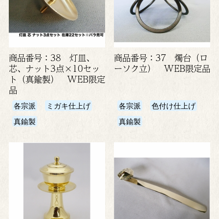
商品番号：38 灯皿、
商品番号：37 燭台（ロ
芯、ナット3点×10セッ
ーソク立） WEB限定品
ト（真鍮製） WEB限定
品
各宗派
ミガキ仕上げ
各宗派
色付け仕上げ
真鍮製
真鍮製