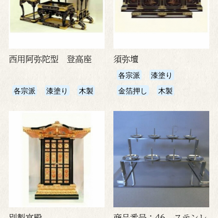
西用阿弥陀型 登高座
須弥壇
各宗派
漆塗り
各宗派
漆塗り
木製
金箔押し
木製
別製宮殿
商品番号：46 ステンレ