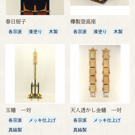
春日厨子
欅製登高座
各宗派
漆塗り
木製
各宗派
漆塗り
木製
玉幡 一対
天人透かし金幡 一対
各宗派
メッキ仕上げ
各宗派
メッキ仕上げ
真鍮製
真鍮製