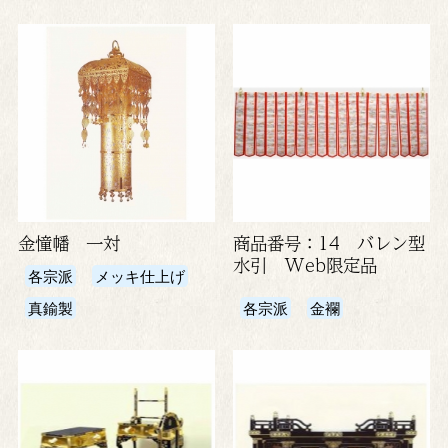
金憧幡 一対
商品番号：14 バレン型
水引 Web限定品
各宗派
メッキ仕上げ
真鍮製
各宗派
金襴