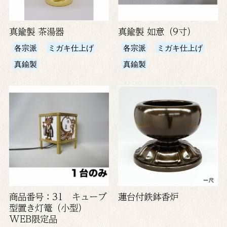
真鍮製 茶湯器
真鍮製 如意（9寸）
各宗派
ミガキ仕上げ
各宗派
ミガキ仕上げ
真鍮製
真鍮製
商品番号：31 キューブ
蓮台付鉄鉢香炉
型置き灯篭（小型）
WEB限定品