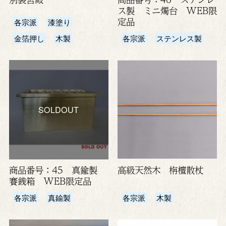
ス製 ミニ燭台 WEB限
定品
各宗派
漆塗り
金箔押し
木製
各宗派
ステンレス製
SOLDOUT
商品番号：45 真鍮製
高級天然木 栴檀散杖
賽銭箱 WEB限定品
各宗派
真鍮製
各宗派
木製