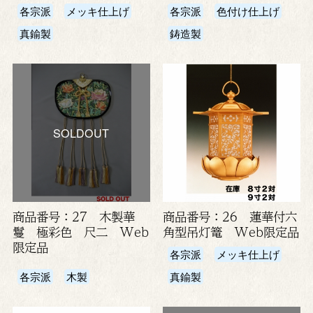
各宗派
メッキ仕上げ
各宗派
色付け仕上げ
真鍮製
鋳造製
SOLDOUT
商品番号：27 木製華
商品番号：26 蓮華付六
鬘 極彩色 尺二 Web
角型吊灯篭 Web限定品
限定品
各宗派
メッキ仕上げ
各宗派
木製
真鍮製