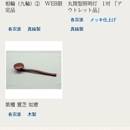
相輪（九輪）② WEB限
丸筒型照明灯 1対 「ア
定品
ウトレット品」
各宗派
メッキ仕上げ
各宗派
真鍮製
真鍮製
紫檀 霊芝 如意
各宗派
木製