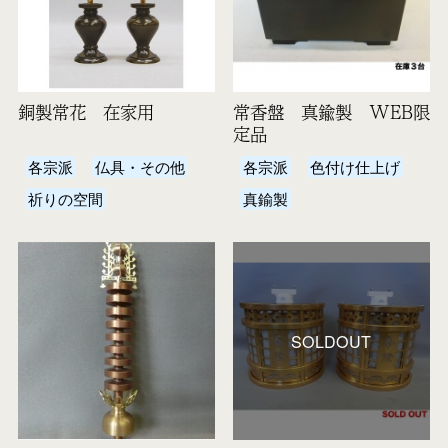
銅製常花 在家用
常香盤 真鍮製 WEB限
定品
各宗派
仏具・その他
各宗派
色付け仕上げ
祈りの空間
真鍮製
SOLDOUT