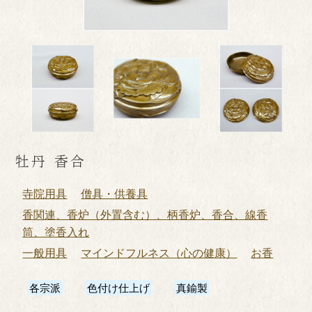
牡丹 香合
寺院用具
僧具・供養具
香関連、香炉（外置含む）、柄香炉、香合、線香
筒、塗香入れ
一般用具
マインドフルネス（心の健康）
お香
各宗派
色付け仕上げ
真鍮製