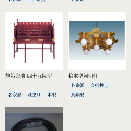
施餓鬼壇 四十九院型
輪宝型照明灯
各宗派
金箔押し
各宗派
漆塗り
木製
真鍮製