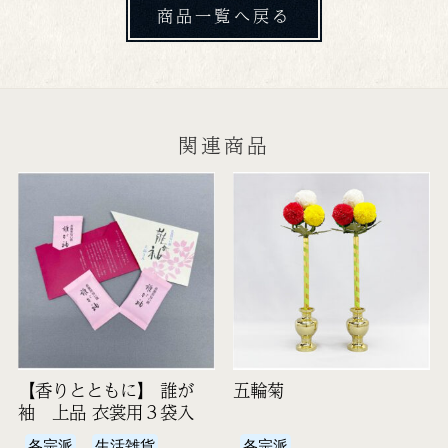
商品一覧へ戻る
関連商品
【香りとともに】 誰が
五輪菊
袖 上品 衣裳用３袋入
各宗派
生活雑貨
各宗派