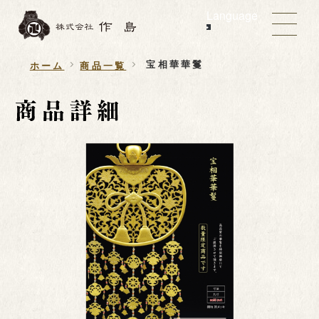
Language
宝相華華鬘
ホーム
商品一覧