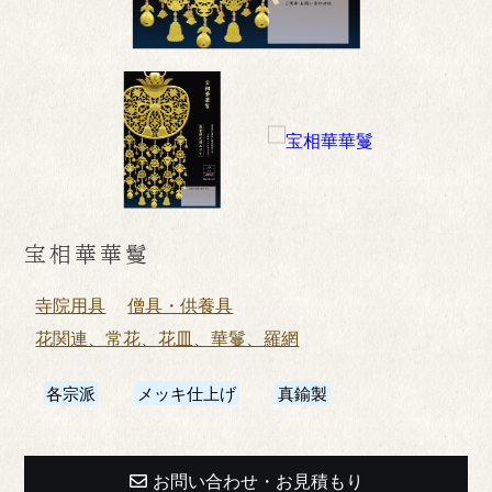
宝相華華鬘
寺院用具
僧具・供養具
花関連、常花、花皿、華鬘、羅網
各宗派
メッキ仕上げ
真鍮製
お問い合わせ・お見積もり