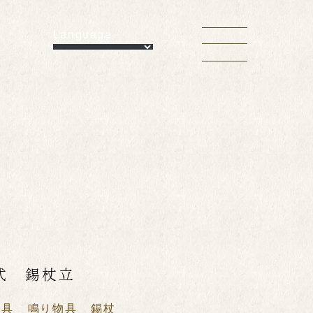
Language
式 錫杖立
用具
鳴り物具
錫杖