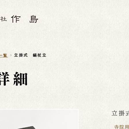
立掛式 錫杖立
一覧
立掛
寺院