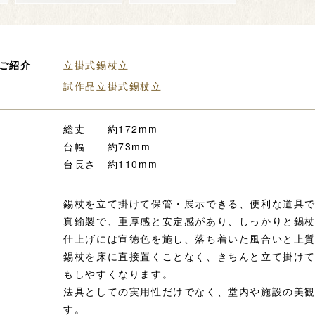
ご紹介
立掛式錫杖立
試作品立掛式錫杖立
総丈 約172mm
台幅 約73mm
台長さ 約110mm
錫杖を立て掛けて保管・展示できる、便利な道具
真鍮製で、重厚感と安定感があり、しっかりと錫
仕上げには宣徳色を施し、落ち着いた風合いと上
錫杖を床に直接置くことなく、きちんと立て掛け
もしやすくなります。
法具としての実用性だけでなく、堂内や施設の美
す。