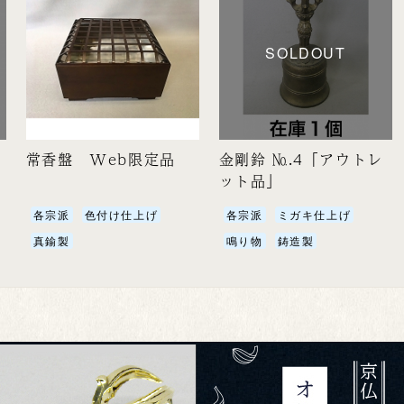
SOLDOUT
常香盤 Web限定品
金剛鈴 №.4「アウトレ
ット品」
各宗派
色付け仕上げ
各宗派
ミガキ仕上げ
真鍮製
鳴り物
鋳造製