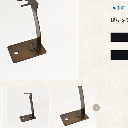
各宗派
錫杖を