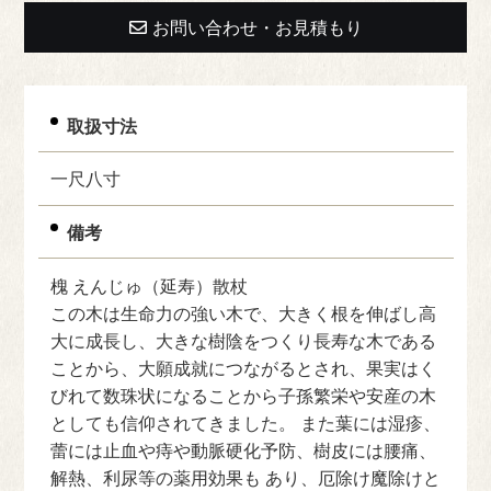
お問い合わせ・お見積もり
取扱寸法
一尺八寸
備考
槐 えんじゅ（延寿）散杖
この木は生命力の強い木で、大きく根を伸ばし高
大に成長し、大きな樹陰をつくり長寿な木である
ことから、大願成就につながるとされ、果実はく
びれて数珠状になることから子孫繁栄や安産の木
としても信仰されてきました。 また葉には湿疹、
蕾には止血や痔や動脈硬化予防、樹皮には腰痛、
解熱、利尿等の薬用効果も あり、厄除け魔除けと