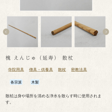
槐 えんじゅ（延寿） 散杖
寺院用具
僧具・供養具
散杖
密教法具
各宗派
木製
散杖は身や場所を清める浄水を散らす時に使用されま
す。