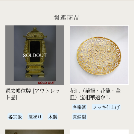
関連商品
SOLDOUT
過去帳位牌 [アウトレッ
花皿（華籠・花籠・華
ト品]
皿）宝相華透かし
各宗派
メッキ仕上げ
各宗派
漆塗り
木製
真鍮製