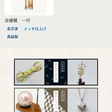
金憧幡 一対
各宗派
メッキ仕上げ
真鍮製