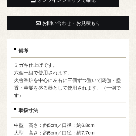
お問い合わせ・お見積もり
備考
ミガキ仕上げです。
六個一組で使用されます。
火舎香炉を中心に左右に三個ずつ置いて閼伽・塗
香・華鬘を盛る器として使用されます。（一例で
す）
取扱寸法
中型 高さ：約5cm／口径：約6.8cm
大型 高さ：約5cm／口径：約7.7cm