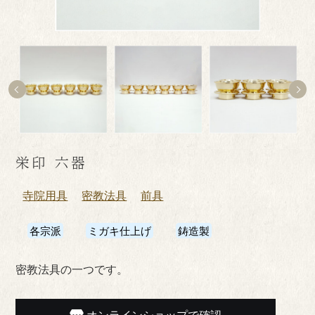
栄印 六器
寺院用具
密教法具
前具
各宗派
ミガキ仕上げ
鋳造製
密教法具の一つです。
オンラインショップで確認