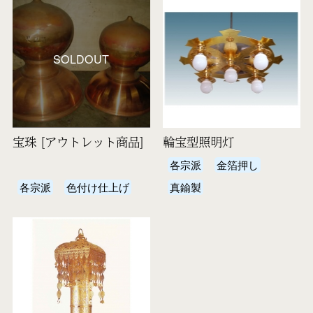
SOLDOUT
宝珠 [アウトレット商品]
輪宝型照明灯
各宗派
金箔押し
各宗派
色付け仕上げ
真鍮製