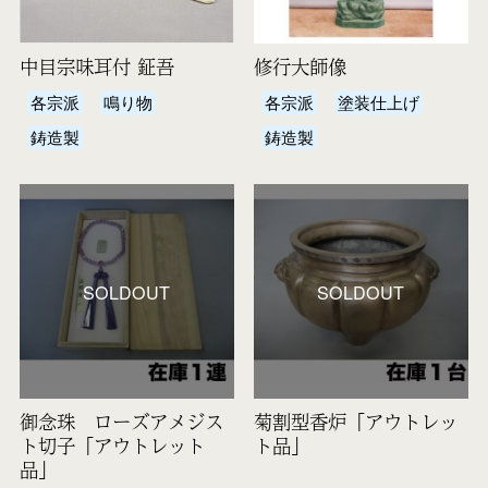
中目宗味耳付 鉦吾
修行大師像
各宗派
鳴り物
各宗派
塗装仕上げ
鋳造製
鋳造製
SOLDOUT
SOLDOUT
御念珠 ローズアメジス
菊割型香炉「アウトレッ
ト切子「アウトレット
ト品」
品」