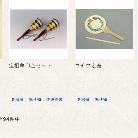
宝相華印金セット
ウチワ太鼓
各宗派
鳴り物
佐波理製
各宗派
鳴り物
 全94件中