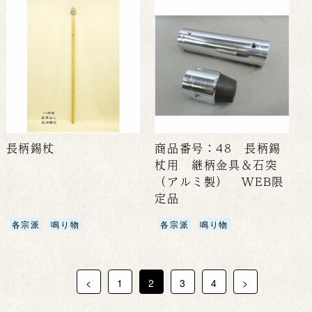
長柄錫杖
商品番号：48 長柄錫
杖用 継柄金具＆石突
（アルミ製） WEB限
定品
各宗派
鳴り物
各宗派
鳴り物
<
1
2
3
4
>