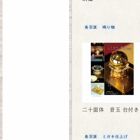
各宗派
鳴り物
二十面体 音玉 台付き
各宗派
ミガキ仕上げ