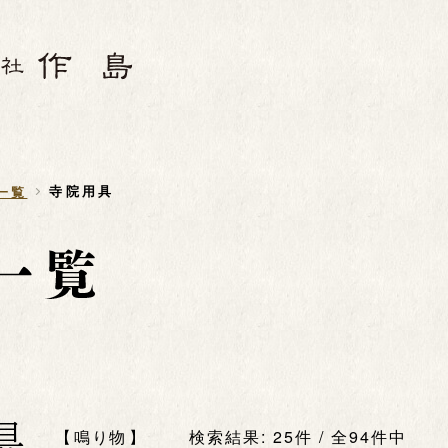
寺院用具
一覧
具
鳴り物
検索結果: 25件 / 全94件中