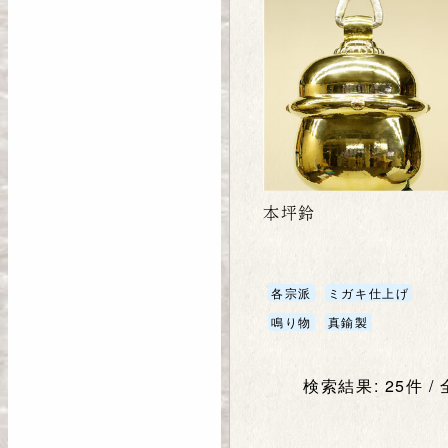
本坪鈴
各宗派
ミガキ仕上げ
鳴り物
真鍮製
検索結果: 25件 /