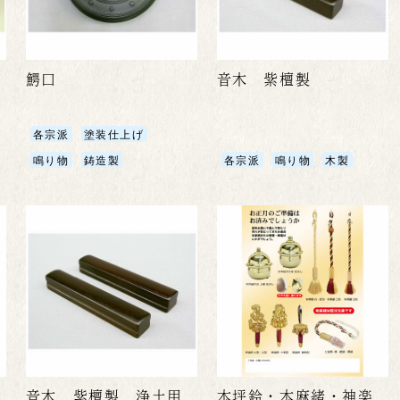
鰐口
音木 紫檀製
各宗派
塗装仕上げ
鳴り物
鋳造製
各宗派
鳴り物
木製
音木 紫檀製 浄土用
本坪鈴・本麻緒・神楽