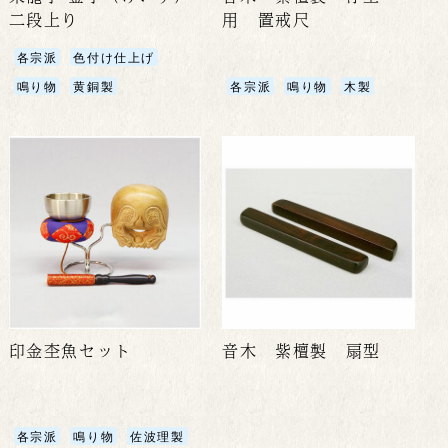
二段上り
用 置戒尺
各宗派
色付け仕上げ
鳴り物
黄銅製
各宗派
鳴り物
木製
印金杢魚セット
音木 紫檀製 扇型
各宗派
鳴り物
佐波理製