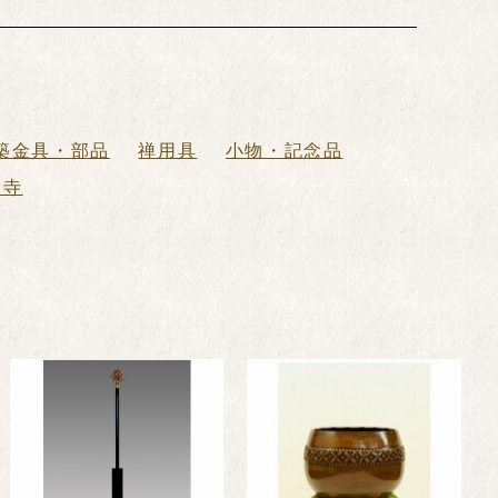
築金具・部品
禅用具
小物・記念品
お寺