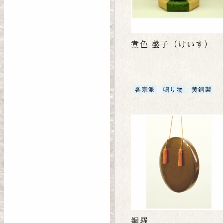
煮色 鏧子（けいす）
各宗派
鳴り物
黄銅製
銅羅