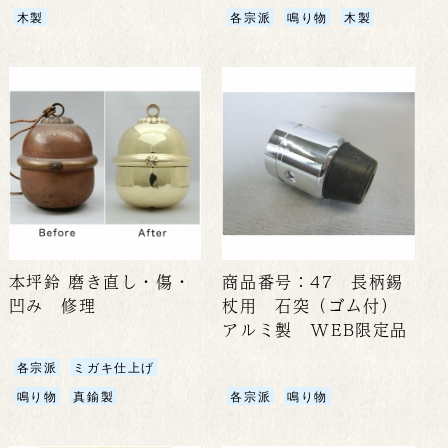
木製
各宗派
鳴り物
木製
本坪鈴 磨き直し・傷・
商品番号：47 長柄錫
凹み 修理
杖用 石突（ゴム付）
アルミ製 WEB限定品
各宗派
ミガキ仕上げ
鳴り物
真鍮製
各宗派
鳴り物