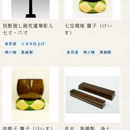
別製廻し錫杖蓮華彫入
七宝模様 鏧子（けい
七寸・六寸
す）
各宗派
ミガキ仕上げ
鳴り物
真鍮製
各宗派
鳴り物
黄銅製
栄龍子 鏧子（けいす）
音木 紫檀製 浄土