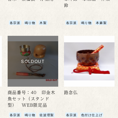
鈴
各宗派
鳴り物
木製
各宗派
鳴り物
本麻製
SOLDOUT
商品番号：40 印金木
路念仏
魚セット（スタンド
型） WEB限定品
各宗派
鳴り物
佐波理製
各宗派
色付け仕上げ