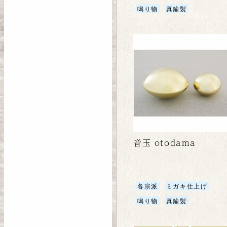
鳴り物
真鍮製
音玉 otodama
各宗派
ミガキ仕上げ
鳴り物
真鍮製