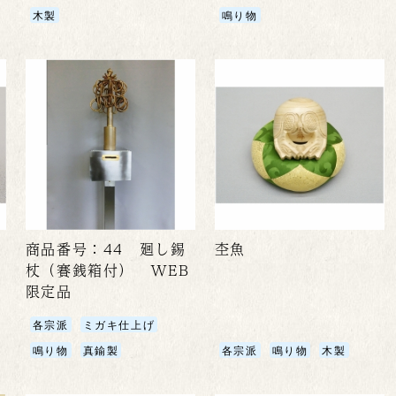
木製
鳴り物
商品番号：44 廻し錫
杢魚
杖（賽銭箱付） WEB
限定品
各宗派
ミガキ仕上げ
鳴り物
真鍮製
各宗派
鳴り物
木製