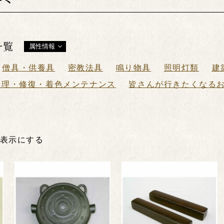
一覧
属性情報
僧具・供養具
密教法具
鳴り物具
照明灯類
建
修理・修復・着色メンテナンス
皆さんが行きたくなる
非表示にする