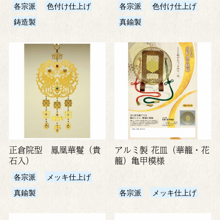
各宗派
色付け仕上げ
各宗派
色付け仕上げ
鋳造製
真鍮製
正倉院型 鳳凰華鬘（貴
アルミ製 花皿（華籠・花
石入）
籠）亀甲模様
各宗派
メッキ仕上げ
真鍮製
各宗派
メッキ仕上げ