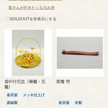
皆さんが行きたくなるお寺
SOLDOUTを非表示にする
香炉付花皿（華籠・花
紫檀 笏
籠）
各宗派
メッキ仕上げ
真鍮製
各宗派
木製