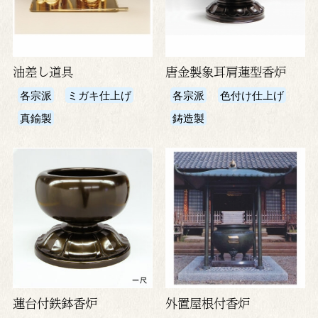
油差し道具
唐金製象耳肩蓮型香炉
各宗派
ミガキ仕上げ
各宗派
色付け仕上げ
真鍮製
鋳造製
蓮台付鉄鉢香炉
外置屋根付香炉