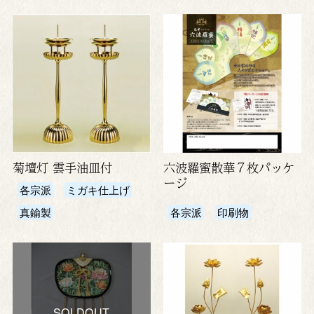
菊壇灯 雲手油皿付
六波羅蜜散華７枚パッケ
ージ
各宗派
ミガキ仕上げ
真鍮製
各宗派
印刷物
SOLDOUT