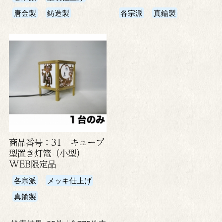
唐金製
鋳造製
各宗派
真鍮製
商品番号：31 キューブ
型置き灯篭（小型）
WEB限定品
各宗派
メッキ仕上げ
真鍮製