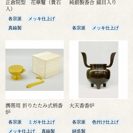
正倉院型 花華鬘（貴石
純銀製香合 鎚目入り
入）
各宗派
メッキ仕上げ
真鍮製
各宗派
メッキ仕上げ
携帯用 折りたたみ式柄香
大天香香炉
炉
各宗派
ミガキ仕上げ
各宗派
色付け仕上げ
メッキ仕上げ
真鍮製
鋳造製