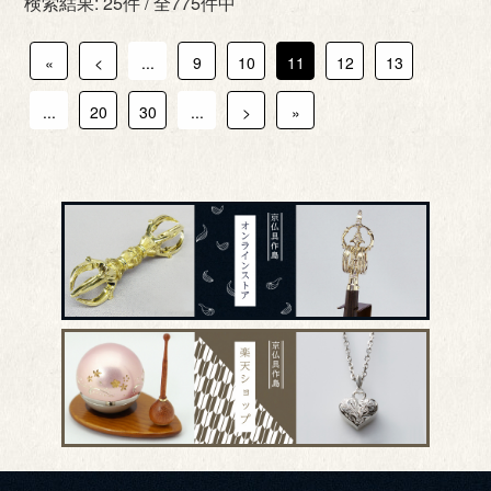
検索結果: 25件 / 全775件中
«
<
...
9
10
11
12
13
...
20
30
...
>
»