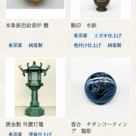
本象嵌色絵香炉 鯉
駒印 水鋲
各宗派
ミガキ仕上げ
各宗派
鋳造製
色付け仕上げ
鋳造製
唐金製 外置灯篭
香合 チタンコーティン
グ 龍彫
各宗派
塗装仕上げ