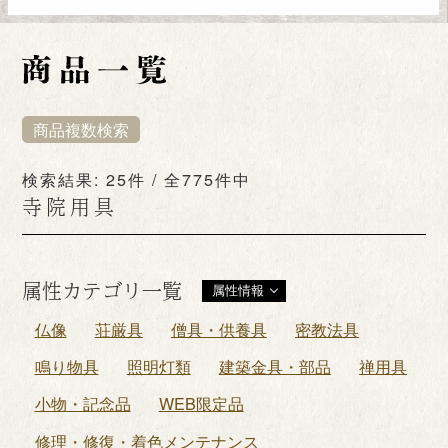
商品複数検索
検索結果: 25件 / 全775件中
寺院用具
属性カテゴリ一覧
属性情報
仏像
荘厳具
僧具・供養具
密教法具
鳴り物具
照明灯類
建築金具・部品
禅用具
小物・記念品
WEB限定品
修理・修復・着色メンテナンス