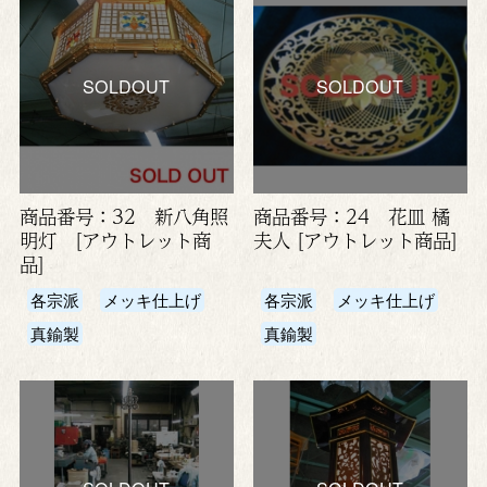
SOLDOUT
SOLDOUT
商品番号：32 新八角照
商品番号：24 花皿 橘
明灯 [アウトレット商
夫人 [アウトレット商品]
品]
各宗派
メッキ仕上げ
各宗派
メッキ仕上げ
真鍮製
真鍮製