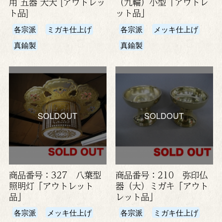
用 五器 大大 [アウトレッ
（九輪）小型「アウトレ
ト品]
ット品」
各宗派
ミガキ仕上げ
各宗派
メッキ仕上げ
真鍮製
真鍮製
SOLDOUT
SOLDOUT
商品番号：327 八葉型
商品番号：210 弥印仏
照明灯「アウトレット
器（大）ミガキ「アウト
品」
レット品」
各宗派
メッキ仕上げ
各宗派
ミガキ仕上げ