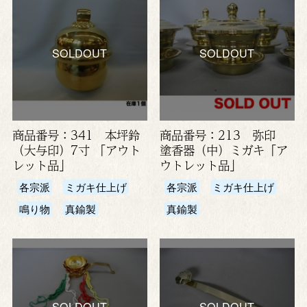
SOLDOUT
SOLDOUT
商品番号：341 本坪鈴
商品番号：213 弥印
（大与印）7寸 「アウト
塗香器（中）ミガキ「ア
レット品」
ウトレット品」
各宗派
ミガキ仕上げ
各宗派
ミガキ仕上げ
鳴り物
真鍮製
真鍮製
SOLDOUT
SOLDOUT