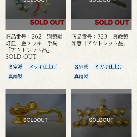
商品番号：262 別製献
商品番号：323 真鍮製
灯皿 金メッキ 手燭
如意「アウトレット品」
「アウトレット品」
SOLD OUT
各宗派
メッキ仕上げ
各宗派
ミガキ仕上げ
真鍮製
真鍮製
SOLDOUT
SOLDOUT