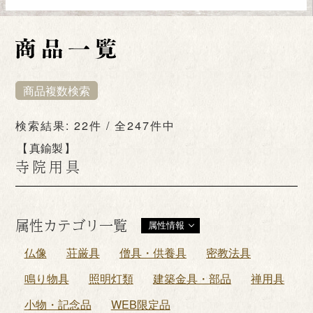
商品複数検索
検索結果: 22件 / 全247件中
真鍮製
寺院用具
属性カテゴリ一覧
属性情報
仏像
荘厳具
僧具・供養具
密教法具
鳴り物具
照明灯類
建築金具・部品
禅用具
小物・記念品
WEB限定品