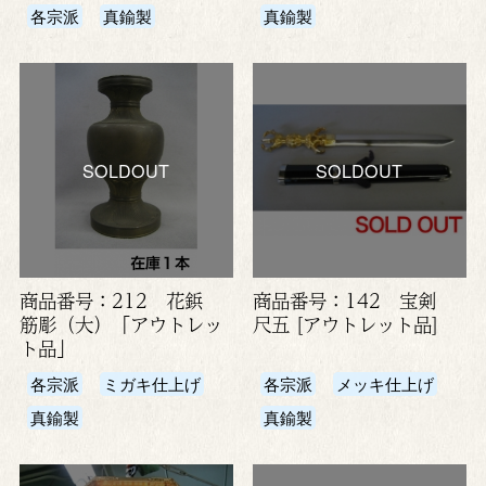
各宗派
真鍮製
真鍮製
SOLDOUT
SOLDOUT
商品番号：212 花鋲
商品番号：142 宝剣
筋彫（大）「アウトレッ
尺五 [アウトレット品]
ト品」
各宗派
ミガキ仕上げ
各宗派
メッキ仕上げ
真鍮製
真鍮製