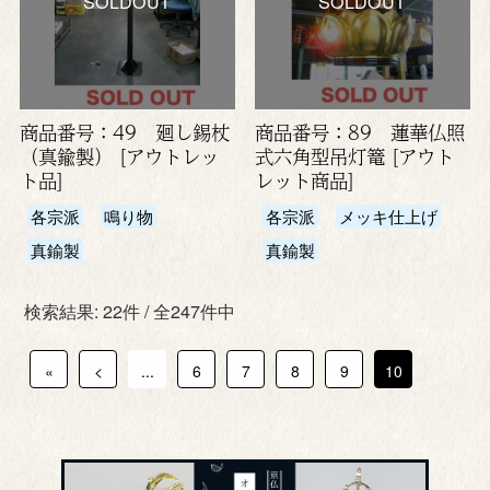
SOLDOUT
SOLDOUT
商品番号：49 廻し錫杖
商品番号：89 蓮華仏照
（真鍮製） [アウトレッ
式六角型吊灯篭 [アウト
ト品]
レット商品]
各宗派
鳴り物
各宗派
メッキ仕上げ
真鍮製
真鍮製
検索結果: 22件 / 全247件中
«
<
...
6
7
8
9
10