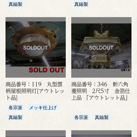
真鍮製
真鍮製
SOLDOUT
SOLDOUT
商品番号：119 丸型雲
商品番号：346 新六角
柄屋根照明灯[アウトレッ
菱照明 2尺5寸 金箔仕
ト品]
上品 「アウトレット品」
各宗派
メッキ仕上げ
真鍮製
各宗派
真鍮製