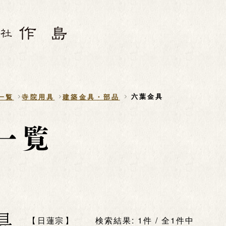
六葉金具
一覧
寺院用具
建築金具・部品
具
日蓮宗
検索結果: 1件 / 全1件中