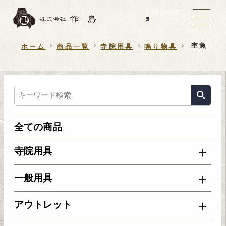
Language
杢魚
ホーム
商品一覧
寺院用具
鳴り物具
全ての商品
寺院用具
一般用具
アウトレット