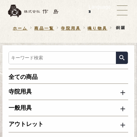
Language
銅鑼
ホーム
商品一覧
寺院用具
鳴り物具
全ての商品
寺院用具
一般用具
アウトレット