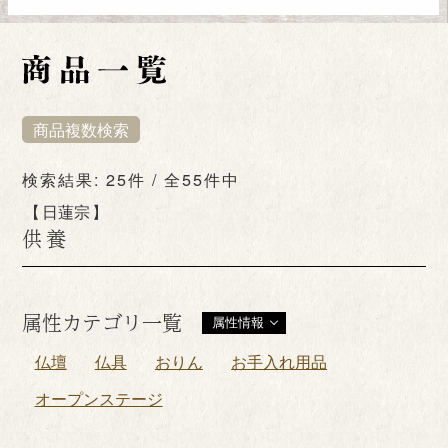
商品複数検索
検索結果: 25件 / 全55件中
日蓮宗
供養
属性カテゴリ一覧
属性情報
仏壇
仏具
おりん
お手入れ用品
オープンステージ