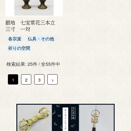
銀地 七宝常花三本立
三寸 一対
各宗派
仏具・その他
祈りの空間
検索結果: 25件 / 全55件中
1
2
3
>