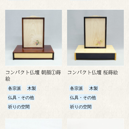
コンパクト仏壇 朝顔①蒔
コンパクト仏壇 桜蒔絵
絵
各宗派
木製
各宗派
木製
仏具・その他
仏具・その他
祈りの空間
祈りの空間