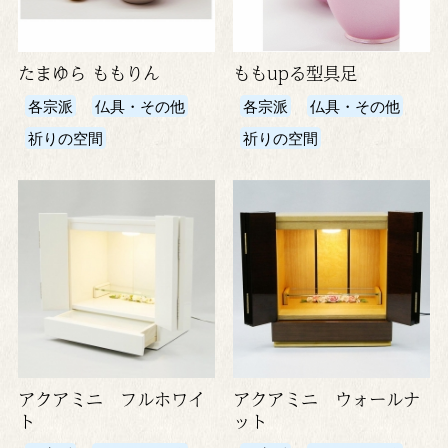
たまゆら ももりん
ももupる型具足
各宗派
仏具・その他
各宗派
仏具・その他
祈りの空間
祈りの空間
アクアミニ フルホワイ
アクアミニ ウォールナ
ト
ット