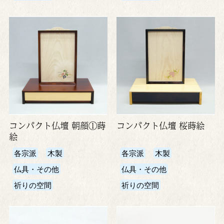
コンパクト仏壇 朝顔①蒔
コンパクト仏壇 桜蒔絵
絵
各宗派
木製
各宗派
木製
仏具・その他
仏具・その他
祈りの空間
祈りの空間