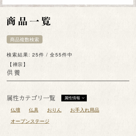
商品複数検索
検索結果: 25件 / 全55件中
禅宗
供養
属性カテゴリ一覧
属性情報
仏壇
仏具
おりん
お手入れ用品
オープンステージ