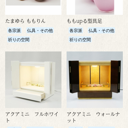
たまゆら ももりん
ももupる型具足
各宗派
仏具・その他
各宗派
仏具・その他
祈りの空間
祈りの空間
アクアミニ フルホワイ
アクアミニ ウォールナ
ト
ット