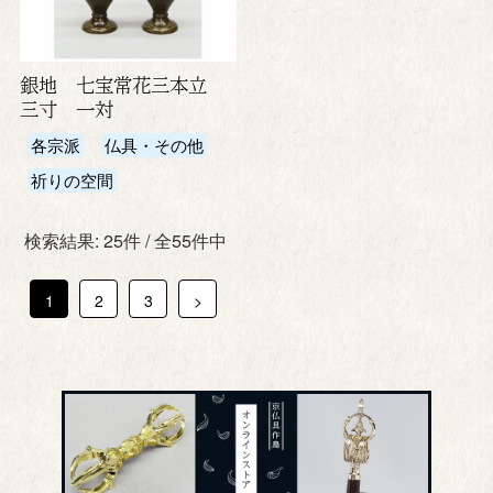
銀地 七宝常花三本立
三寸 一対
各宗派
仏具・その他
祈りの空間
検索結果: 25件 / 全55件中
1
2
3
>