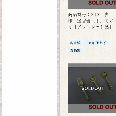
商品番号：213 弥
印 塗香器（中）ミガ
キ「アウトレット品」
各宗派
ミガキ仕上げ
真鍮製
SOLDOUT