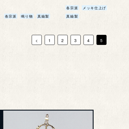
各宗派
メッキ仕上げ
各宗派
鳴り物
真鍮製
真鍮製
<
1
2
3
4
5