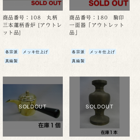
商品番号：108 丸柄
商品番号：180 駒印
三本蓮柄香炉 [アウトレ
一面器「アウトレット
ット品]
品」
各宗派
メッキ仕上げ
各宗派
メッキ仕上げ
真鍮製
真鍮製
SOLDOUT
SOLDOUT