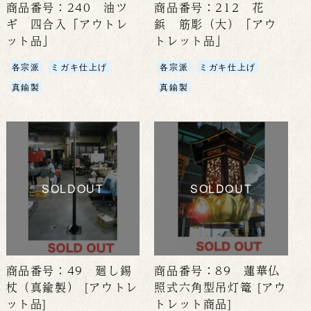
商品番号：240 油ツ
商品番号：212 花
ギ 四合入「アウトレ
鋲 筋彫（大）「アウ
ット品」
トレット品」
各宗派
ミガキ仕上げ
各宗派
ミガキ仕上げ
真鍮製
真鍮製
SOLDOUT
SOLDOUT
商品番号：49 廻し錫
商品番号：89 蓮華仏
杖（真鍮製） [アウトレ
照式六角型吊灯篭 [アウ
ット品]
トレット商品]