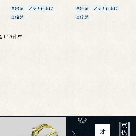
各宗派
メッキ仕上げ
各宗派
メッキ仕上げ
真鍮製
真鍮製
 全115件中