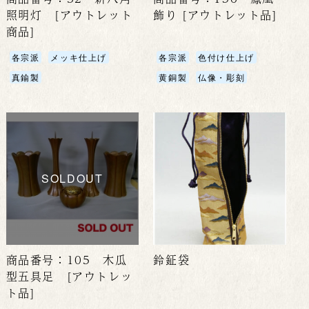
照明灯 [アウトレット
飾り [アウトレット品]
商品]
各宗派
メッキ仕上げ
各宗派
色付け仕上げ
真鍮製
黄銅製
仏像・彫刻
SOLDOUT
商品番号：105 木瓜
鈴鉦袋
型五具足 [アウトレッ
ト品]