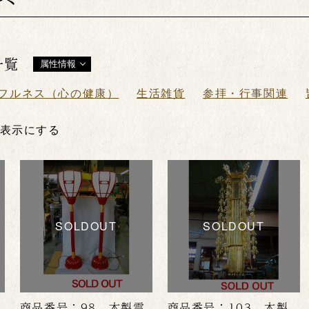
一覧
属性情報
フルネス（心の健康）
生活雑貨
参拝・行事関連
非表示にする
SOLDOUT
SOLDOUT
商品番号：98 木製雪
商品番号：103 木製