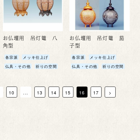
お仏壇用 吊灯篭 八
お仏壇用 吊灯篭 茄
角型
子型
各宗派
メッキ仕上げ
各宗派
メッキ仕上げ
仏具・その他
祈りの空間
仏具・その他
祈りの空間
.
10
...
13
14
15
16
17
>