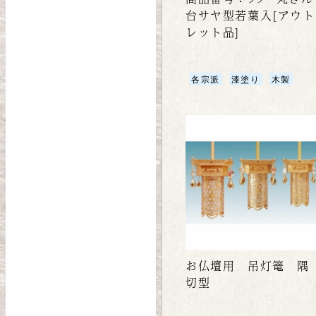
台サヤ型若葉入[アウト
レット品]
各宗派
漆塗り
木製
お仏壇用 吊灯篭 隅
切型