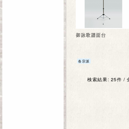
御詠歌譜面台
各宗派
検索結果: 25件 /