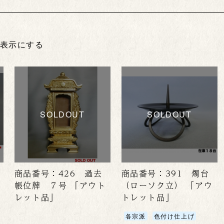
非表示にする
SOLDOUT
SOLDOUT
商品番号：426 過去
商品番号：391 燭台
帳位牌 ７号 「アウト
（ローソク立） 「アウ
レット品」
トレット品」
各宗派
色付け仕上げ