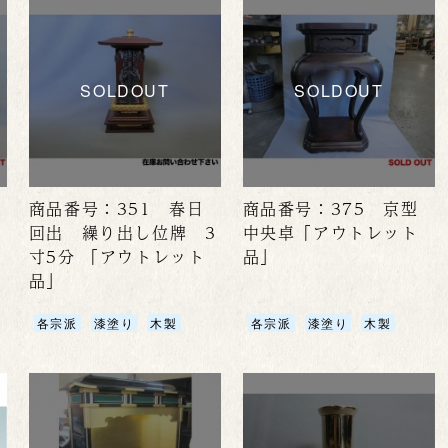
SOLDOUT
SOLDOUT
商品番号：351 春日
商品番号：375 京型
回出 繰り出し位牌 3
中央卓「アウトレット
寸5分 「アウトレット
品」
品」
各宗派
漆塗り
木製
各宗派
漆塗り
木製