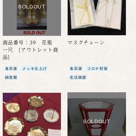
SOLDOUT
商品番号：39 花瓶
マスクチェーン
一尺 [アウトレット商
品]
各宗派
メッキ仕上げ
各宗派
コロナ対策
鋳造製
生活雑貨
SOLDOUT