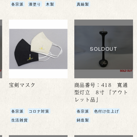
各宗派
漆塗り
木製
真鍮製
SOLDOUT
宝剣マスク
商品番号：418 寛通
型灯立 8寸 「アウト
レット品」
各宗派
コロナ対策
各宗派
色付け仕上げ
生活雑貨
鋳造製