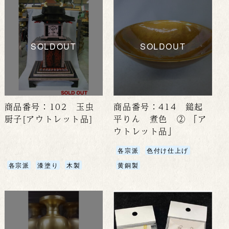
SOLDOUT
SOLDOUT
商品番号：102 玉虫
商品番号：414 鎚起
厨子[アウトレット品]
平りん 煮色 ② 「ア
ウトレット品」
各宗派
色付け仕上げ
各宗派
漆塗り
木製
黄銅製