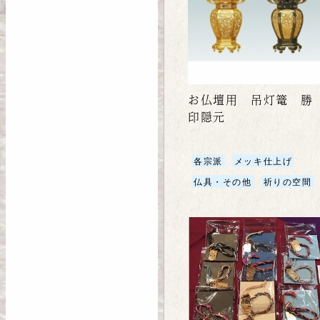
お仏壇用 吊灯篭 勝
印隠元
各宗派
メッキ仕上げ
仏具・その他
祈りの空間