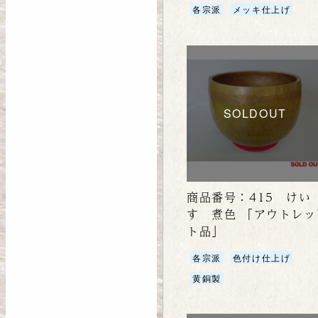
各宗派
メッキ仕上げ
SOLDOUT
商品番号：415 けい
す 煮色 「アウトレッ
ト品」
各宗派
色付け仕上げ
黄銅製