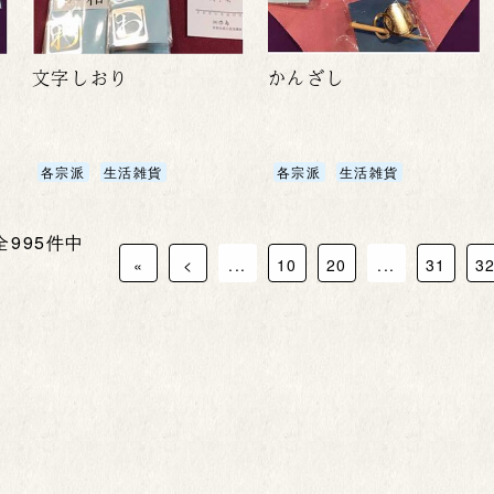
文字しおり
かんざし
各宗派
生活雑貨
各宗派
生活雑貨
 全995件中
«
<
...
10
20
...
31
3