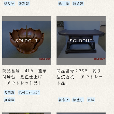
鳴り物
鋳造製
鳴り物
鋳造製
SOLDOUT
SOLDOUT
商品番号：416 蓮華
商品番号：395 変り
付燭台 煮色仕上げ
型焼香机 「アウトレッ
「アウトレット品」
ト品」
各宗派
色付け仕上げ
真鍮製
各宗派
漆塗り
木製