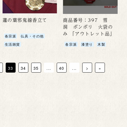
蓮の葉邪鬼線香立て
商品番号：397 雪
洞 ボンボリ 火袋の
み 「アウトレット品」
各宗派
仏具・その他
生活雑貨
各宗派
漆塗り
木製
2
33
34
35
...
40
...
>
»