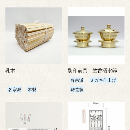
乳木
駒印前具 塗香洒水器
各宗派
ミガキ仕上げ
各宗派
木製
鋳造製