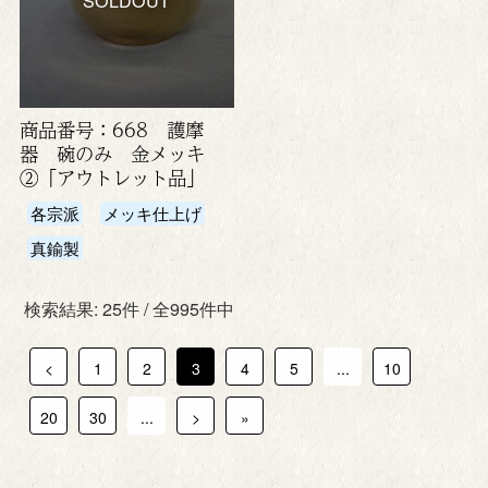
商品番号：668 護摩
器 碗のみ 金メッキ
②「アウトレット品」
各宗派
メッキ仕上げ
真鍮製
検索結果: 25件 / 全995件中
<
1
2
3
4
5
...
10
20
30
...
>
»