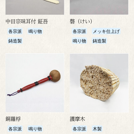
中目宗味耳付 鉦吾
磬（けい）
各宗派
鳴り物
各宗派
メッキ仕上げ
鋳造製
鳴り物
鋳造製
銅羅桴
護摩木
各宗派
鳴り物
各宗派
木製