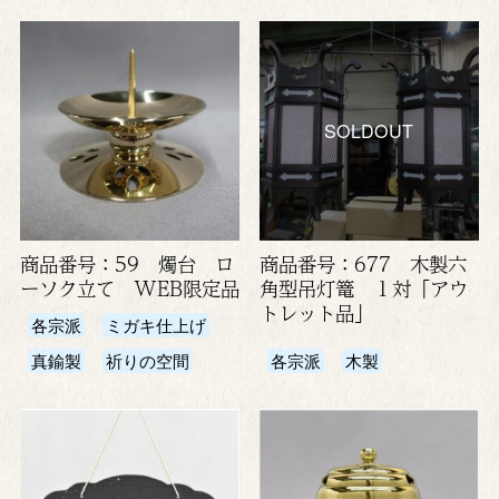
SOLDOUT
商品番号：59 燭台 ロ
商品番号：677 木製六
ーソク立て WEB限定品
角型吊灯篭 １対「アウ
トレット品」
各宗派
ミガキ仕上げ
真鍮製
祈りの空間
各宗派
木製