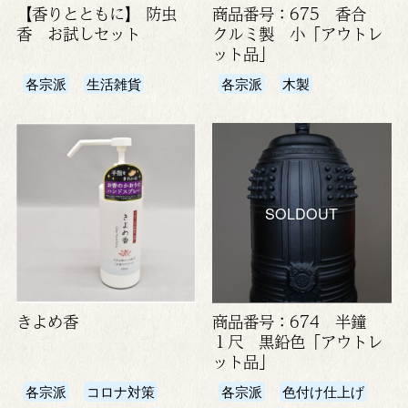
【香りとともに】 防虫
商品番号：675 香合
香 お試しセット
クルミ製 小「アウトレ
ット品」
各宗派
生活雑貨
各宗派
木製
SOLDOUT
きよめ香
商品番号：674 半鐘
１尺 黒鉛色「アウトレ
ット品」
各宗派
コロナ対策
各宗派
色付け仕上げ