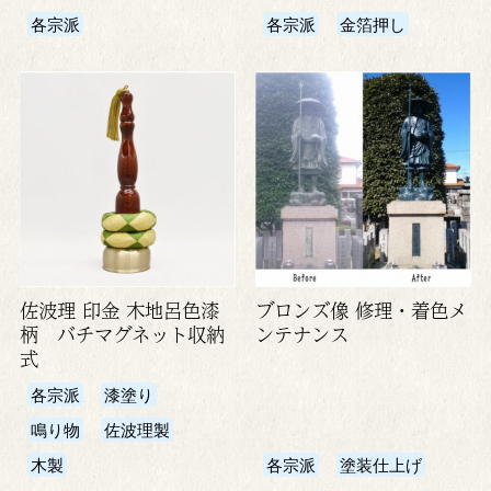
各宗派
各宗派
金箔押し
佐波理 印金 木地呂色漆
ブロンズ像 修理・着色メ
柄 バチマグネット収納
ンテナンス
式
各宗派
漆塗り
鳴り物
佐波理製
木製
各宗派
塗装仕上げ