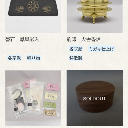
磬石 鳳凰彫入
駒印 火舎香炉
各宗派
ミガキ仕上げ
各宗派
鳴り物
鋳造製
SOLDOUT