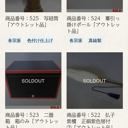
商品番号：525 写経筒
商品番号：524 幕引っ
「アウトレット品」
掛けポール「アウトレッ
ト品」
各宗派
色付け仕上げ
各宗派
真鍮製
SOLDOUT
SOLDOUT
商品番号：523 二器
商品番号：522 払子
箱 箱のみ「アウトレッ
紫檀 正絹紫色房付
ト品」
②「アウトレット品」