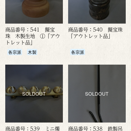
商品番号：541 擬宝
商品番号：540 擬宝珠
珠 木製生地 ①「アウ
「アウトレット品」
トレット品」
各宗派
木製
各宗派
SOLDOUT
SOLDOUT
商品番号：539 ミニ燭
商品番号：538 鉄製吊