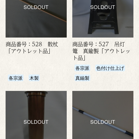
SOLDOUT
SOLDOUT
商品番号：528 散杖
商品番号：527 吊灯
「アウトレット品」
篭 真鍮製「アウトレッ
ト品」
各宗派
色付け仕上げ
各宗派
木製
真鍮製
SOLDOUT
SOLDOUT