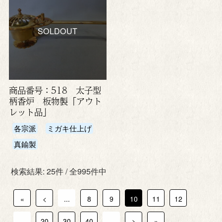
SOLDOUT
商品番号：518 太子型
柄香炉 板物製「アウト
レット品」
各宗派
ミガキ仕上げ
真鍮製
検索結果: 25件 / 全995件中
«
<
...
8
9
10
11
12
...
20
30
40
...
>
»