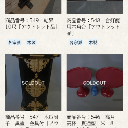
商品番号：549 結界
商品番号：548 台灯籠
10尺「アウトレット品」
用六角台「アウトレット
品」
各宗派
木製
各宗派
木製
SOLDOUT
SOLDOUT
商品番号：547 木瓜厨
商品番号：546 高月
子 黒塗 金具付「アウ
高杯 貫通型 朱 8