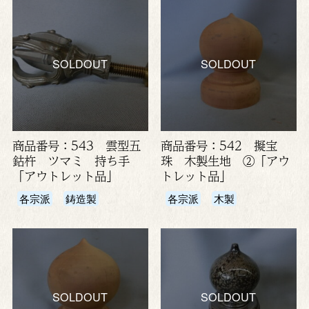
SOLDOUT
SOLDOUT
商品番号：543 雲型五
商品番号：542 擬宝
鈷杵 ツマミ 持ち手
珠 木製生地 ②「アウ
「アウトレット品」
トレット品」
各宗派
鋳造製
各宗派
木製
SOLDOUT
SOLDOUT