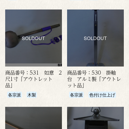
SOLDOUT
SOLDOUT
商品番号：531 如意 2
商品番号：530 掛軸
尺1寸「アウトレット
台 アルミ製「アウトレ
品」
ット品」
各宗派
木製
各宗派
色付け仕上げ