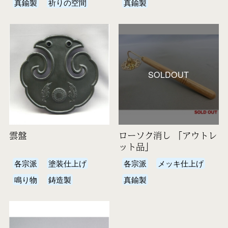
真鍮製
祈りの空間
真鍮製
SOLDOUT
雲盤
ローソク消し 「アウトレ
ット品」
各宗派
塗装仕上げ
各宗派
メッキ仕上げ
鳴り物
鋳造製
真鍮製