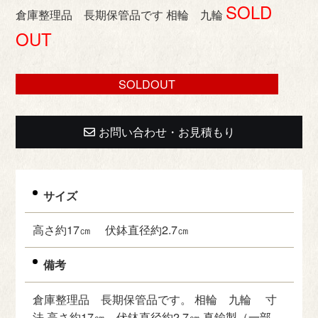
SOLD
倉庫整理品 長期保管品です 相輪 九輪
OUT
SOLDOUT
お問い合わせ・お見積もり
サイズ
高さ約17㎝ 伏鉢直径約2.7㎝
備考
倉庫整理品 長期保管品です。 相輪 九輪 寸
法 高さ約17㎝ 伏鉢直径約2.7㎝ 真鍮製（一部