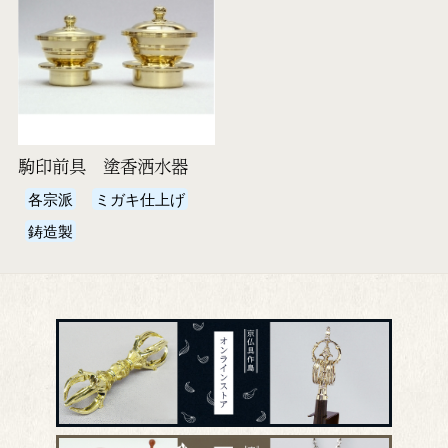
駒印前具 塗香洒水器
各宗派
ミガキ仕上げ
鋳造製