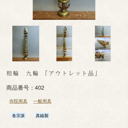
相輪 九輪 「アウトレット品」
商品番号：
402
寺院用具
一般用具
各宗派
真鍮製