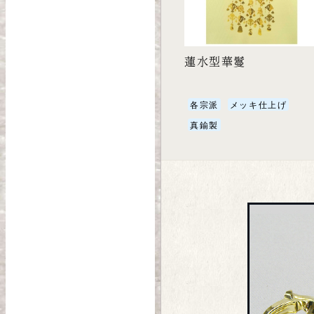
蓮水型華鬘
各宗派
メッキ仕上げ
真鍮製