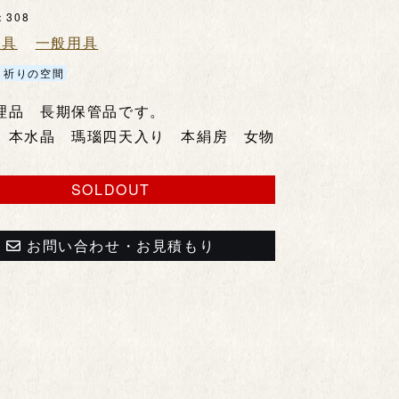
：
308
用具
一般用具
祈りの空間
理品 長期保管品です。
 本水晶 瑪瑙四天入り 本絹房 女物
SOLDOUT
お問い合わせ・お見積もり