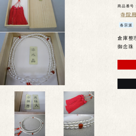
商品番号
寺院
各宗派
倉庫整
御念珠