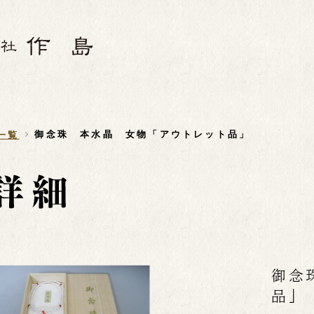
御念珠 本水晶 女物「アウトレット品」
一覧
御念
品」