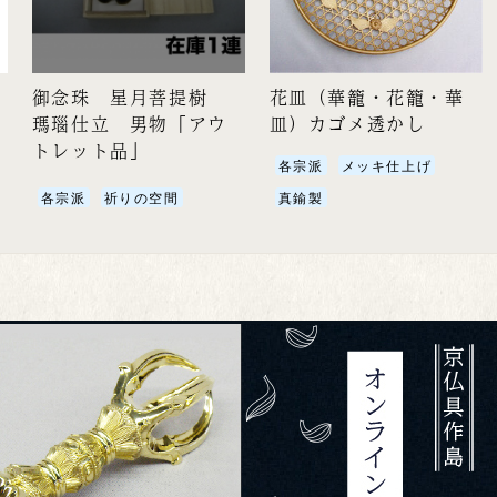
御念珠 星月菩提樹
花皿（華籠・花籠・華
瑪瑙仕立 男物「アウ
皿）カゴメ透かし
トレット品」
各宗派
メッキ仕上げ
各宗派
祈りの空間
真鍮製