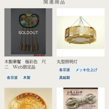
関連商品
SOLDOUT
木製華鬘 極彩色 尺
丸型照明灯
二 Web限定品
各宗派
メッキ仕上げ
各宗派
木製
真鍮製