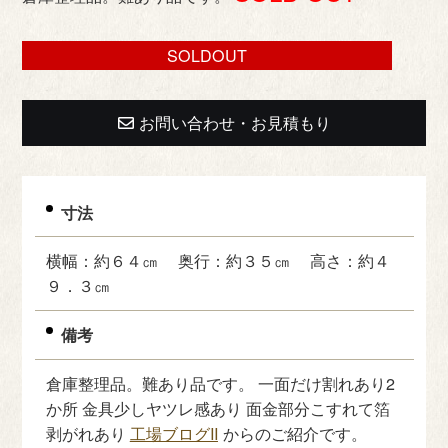
SOLDOUT
お問い合わせ・お見積もり
寸法
横幅：約６４㎝ 奥行：約３５㎝ 高さ：約４
９．３㎝
備考
倉庫整理品。難あり品です。 一面だけ割れあり2
か所 金具少しヤツレ感あり 面金部分こすれて箔
剥がれあり
工場ブログII
からのご紹介です。