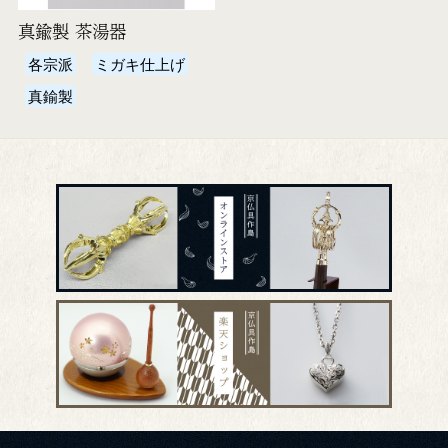
真鍮製 茶湯器
各宗派
ミガキ仕上げ
真鍮製