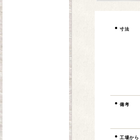
寸法
備考
工場から