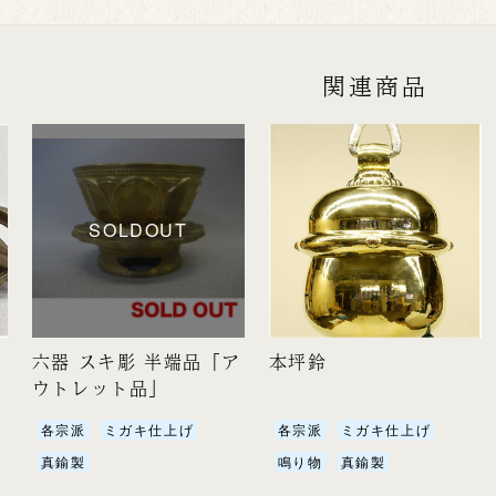
関連商品
SOLDOUT
六器 スキ彫 半端品「ア
本坪鈴
ウトレット品」
各宗派
ミガキ仕上げ
各宗派
ミガキ仕上げ
真鍮製
鳴り物
真鍮製