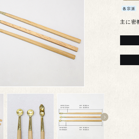
各宗派
主に密