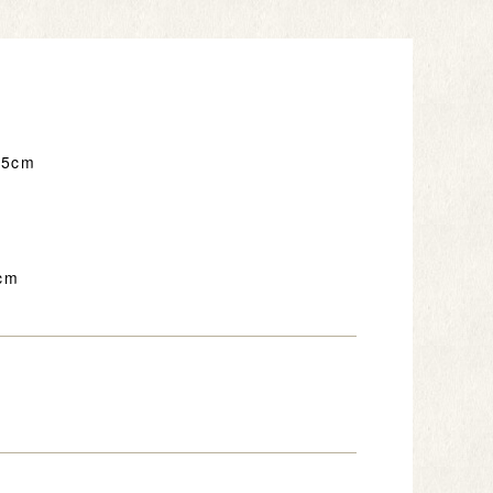
5cm
cm
。