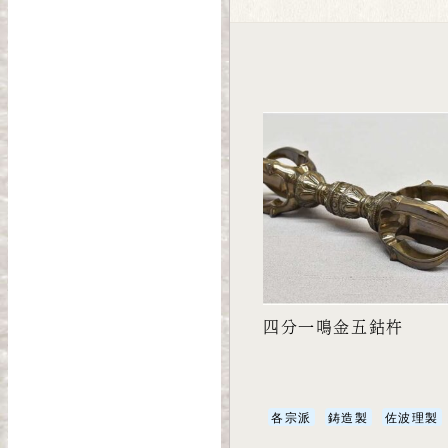
四分一鳴金五鈷杵
各宗派
鋳造製
佐波理製