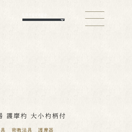
Language
器 護摩杓 大小杓柄付
用具
密教法具
護摩器