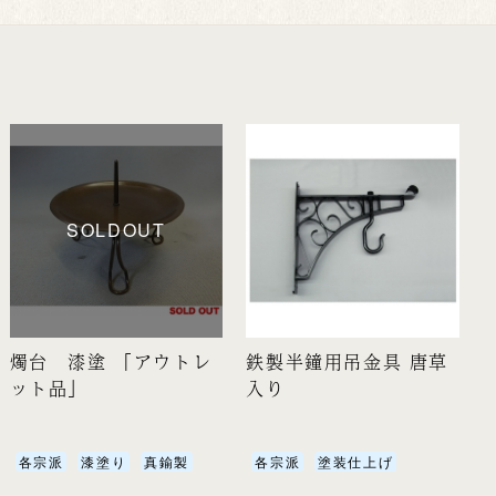
SOLDOUT
燭台 漆塗 「アウトレ
鉄製半鐘用吊金具 唐草
ット品」
入り
各宗派
漆塗り
真鍮製
各宗派
塗装仕上げ