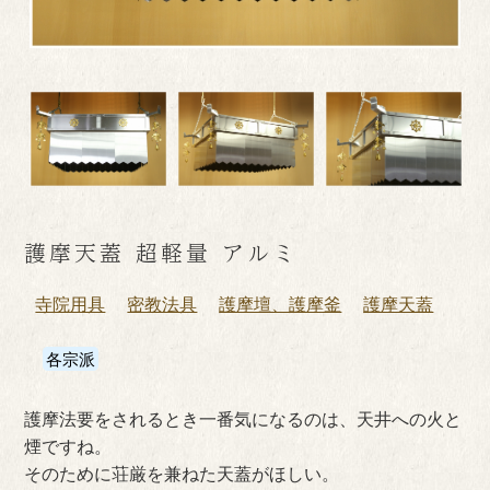
護摩天蓋 超軽量 アルミ
寺院用具
密教法具
護摩壇、護摩釜
護摩天蓋
各宗派
護摩法要をされるとき一番気になるのは、天井への火と
煙ですね。
そのために荘厳を兼ねた天蓋がほしい。