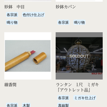
妙鉢 中目
妙鉢カバン
各宗派
色付け仕上げ
鳴り物
各宗派
鳴り物
SOLDOUT
線香筒
ランタン 1尺 ミガキ
「アウトレット品」
各宗派
ミガキ仕上げ
各宗派
木製
真鍮製