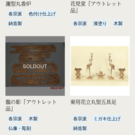
蓮型丸香炉
花見堂「アウトレット
品」
各宗派
色付け仕上げ
鋳造製
各宗派
漆塗り
木製
SOLDOUT
龍の彫「アウトレット
東用花立丸型五具足
品」
各宗派
木製
各宗派
ミガキ仕上げ
仏像・彫刻
鋳造製