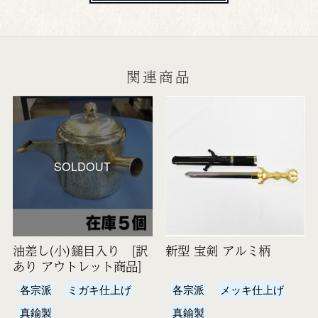
関連商品
SOLDOUT
油差し(小)鎚目入り [訳
新型 宝剣 アルミ柄
あり アウトレット商品]
各宗派
ミガキ仕上げ
各宗派
メッキ仕上げ
真鍮製
真鍮製