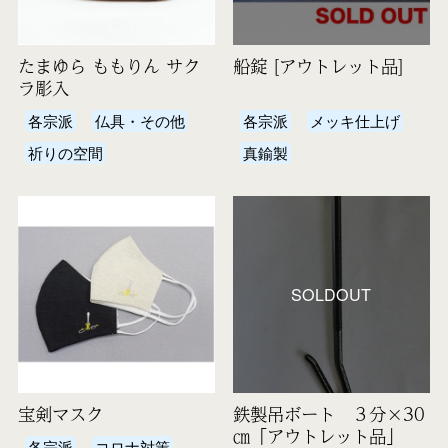
たまゆら ももりん サク
船錠 [アウトレット品]
ラ彫入
各宗派
仏具・その他
各宗派
メッキ仕上げ
祈りの空間
真鍮製
SOLDOUT
宝剣マスク
鉄製吊ボート ３分×30
㎝「アウトレット品」
各宗派
コロナ対策