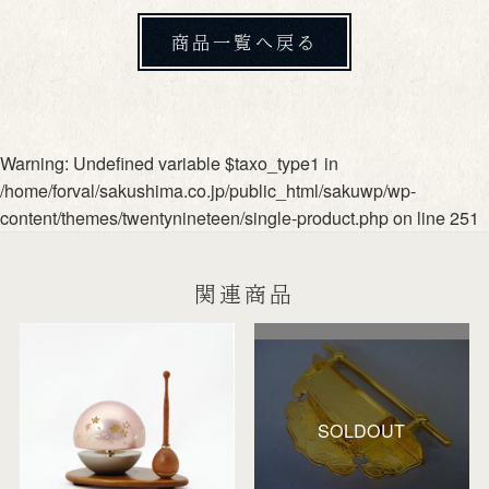
商品一覧へ戻る
Warning
: Undefined variable $taxo_type1 in
/home/forval/sakushima.co.jp/public_html/sakuwp/wp-
content/themes/twentynineteen/single-product.php
on line
251
関連商品
SOLDOUT