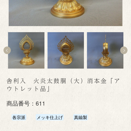
舎利入 火炎太鼓胴（大）消本金「ア
ウトレット品」
商品番号：
611
各宗派
メッキ仕上げ
真鍮製