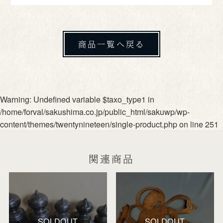
商品一覧へ戻る
Warning
: Undefined variable $taxo_type1 in
/home/forval/sakushima.co.jp/public_html/sakuwp/wp-
content/themes/twentynineteen/single-product.php
on line
251
関連商品
SOLDOUT
SOLDOUT