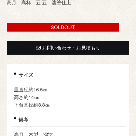
高月 高杯 五.五 溜塗仕上
SOLDOUT
お問い合わせ・お見積もり
サイズ
皿直径約16.5㎝
高さ約14㎝
下台直径約8.8㎝
備考
高月 木製 溜塗